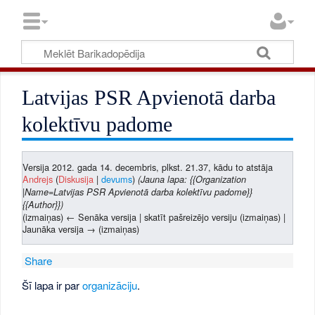
Latvijas PSR Apvienotā darba
kolektīvu padome
Versija 2012. gada 14. decembris, plkst. 21.37, kādu to atstāja
Andrejs
(
Diskusija
|
devums
)
(Jauna lapa: {{Organization
|Name=Latvijas PSR Apvienotā darba kolektīvu padome}}
{{Author}})
(izmaiņas) ← Senāka versija | skatīt pašreizējo versiju (izmaiņas) |
Jaunāka versija → (izmaiņas)
Share
Šī lapa ir par
organizāciju
.