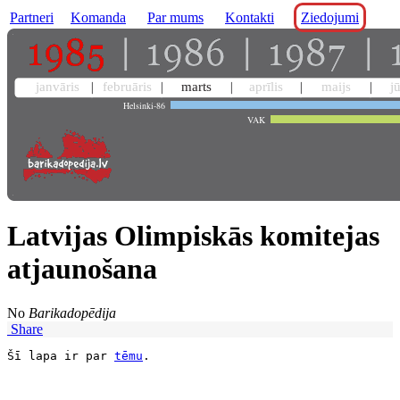
Partneri
Komanda
Par mums
Kontakti
Ziedojumi
janvāris
februāris
marts
aprīlis
maijs
j
Helsinki-86
VAK
Latvijas Olimpiskās komitejas
atjaunošana
No
Barikadopēdija
Share
Šī lapa ir par 
tēmu