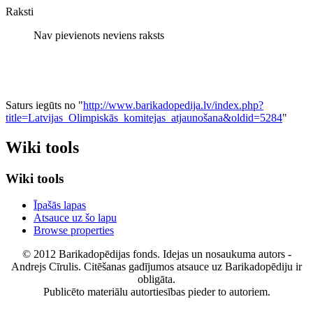
Raksti
Nav pievienots neviens raksts
Saturs iegūts no "
http://www.barikadopedija.lv/index.php?
title=Latvijas_Olimpiskās_komitejas_atjaunošana&oldid=5284
"
Wiki tools
Wiki tools
Īpašās lapas
Atsauce uz šo lapu
Browse properties
© 2012 Barikadopēdijas fonds. Idejas un nosaukuma autors -
Andrejs Cīrulis. Citēšanas gadījumos atsauce uz Barikadopēdiju ir
obligāta.
Publicēto materiālu autortiesības pieder to autoriem.