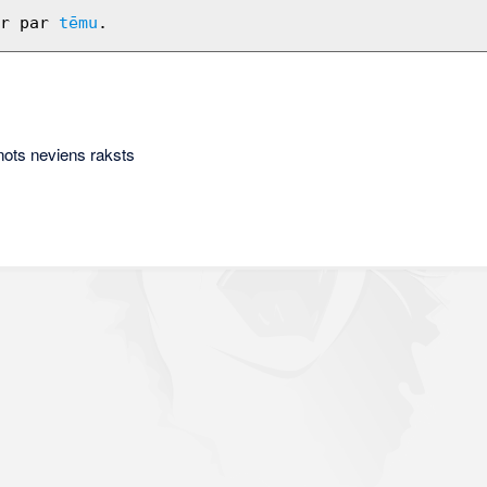
r par 
tēmu
nots neviens raksts