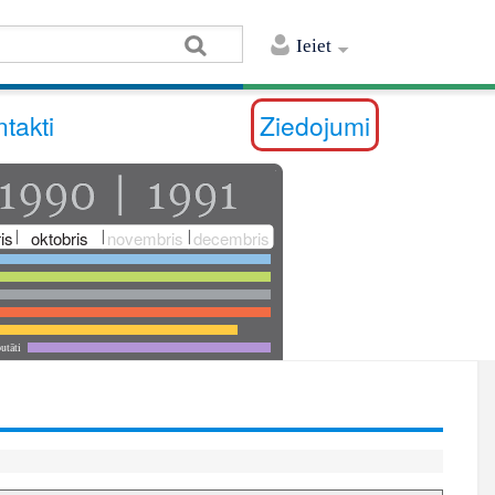
Ieiet
takti
Ziedojumi
is
oktobris
novembris
decembris
utāti