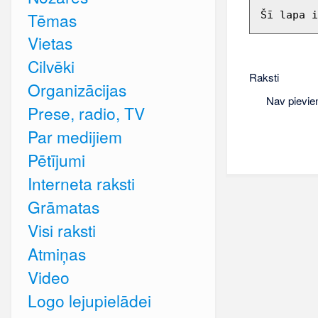
Tēmas
Šī lapa i
Vietas
Cilvēki
Raksti
Organizācijas
Nav pievie
Prese, radio, TV
Par medijiem
Pētījumi
Interneta raksti
Grāmatas
Visi raksti
Atmiņas
Video
Logo lejupielādei