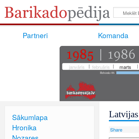
Partneri
Komanda
janvāris
februāris
marts
Helsinki-86
Latvija
Sākumlapa
Hronika
Share
Nozares