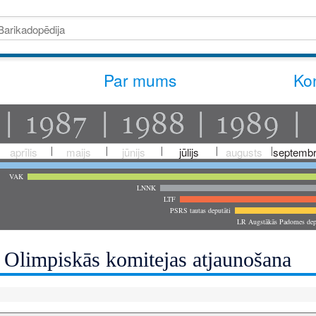
Par mums
Kon
aprīlis
maijs
jūnijs
jūlijs
augusts
septembr
VAK
LNNK
LTF
PSRS tautas deputāti
LR Augstākās Padomes dep
s Olimpiskās komitejas atjaunošana