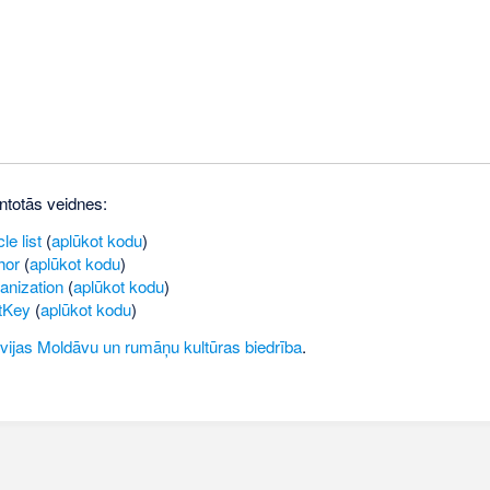
ntotās veidnes:
le list
(
aplūkot kodu
)
hor
(
aplūkot kodu
)
anization
(
aplūkot kodu
)
tKey
(
aplūkot kodu
)
vijas Moldāvu un rumāņu kultūras biedrība
.