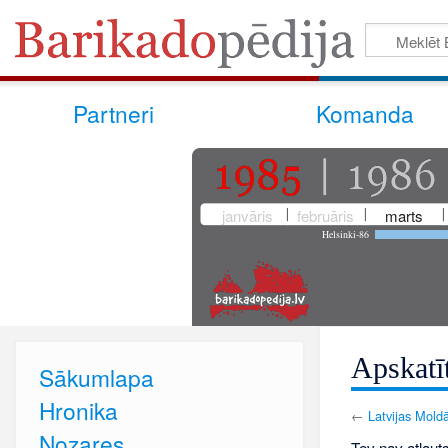
Partneri
Komanda
janvāris
februāris
marts
Helsinki-86
Apskatī
Sākumlapa
Hronika
←
Latvijas Mold
Nozares
Tev nav atļauts