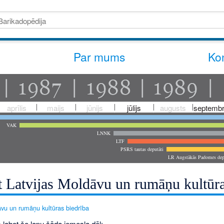
Par mums
Kon
aprīlis
maijs
jūnijs
jūlijs
augusts
septembr
VAK
LNNK
LTF
PSRS tautas deputāti
LR Augstākās Padomes dep
t Latvijas Moldāvu un rumāņu kultūra
āvu un rumāņu kultūras biedrība
 labot šo lapu šāda iemesla dēļ: