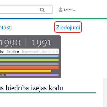
Ieiet
takti
Ziedojumi
is
oktobris
novembris
decembris
utāti
s biedrība izejas kodu