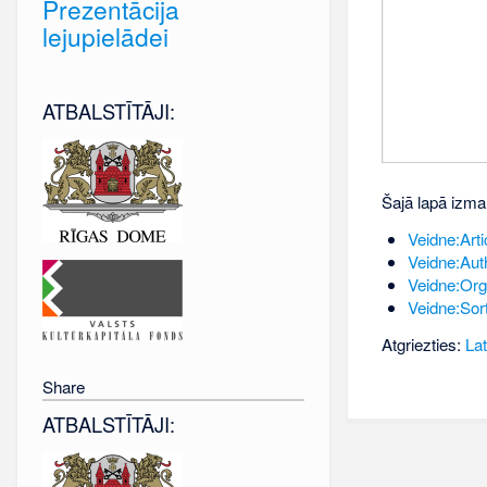
Prezentācija
lejupielādei
ATBALSTĪTĀJI:
Šajā lapā izma
Veidne:Artic
Veidne:Aut
Veidne:Org
Veidne:Sor
Atgriezties:
Lat
Share
ATBALSTĪTĀJI: