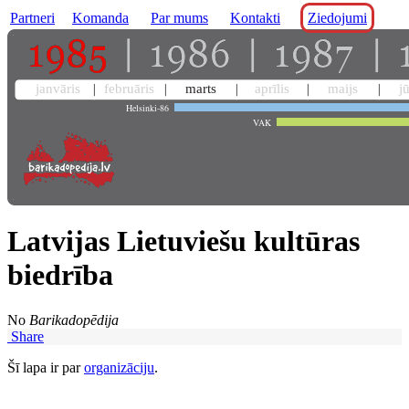
Partneri
Komanda
Par mums
Kontakti
Ziedojumi
janvāris
februāris
marts
aprīlis
maijs
j
Helsinki-86
VAK
Latvijas Lietuviešu kultūras
biedrība
No
Barikadopēdija
Share
Šī lapa ir par
organizāciju
.