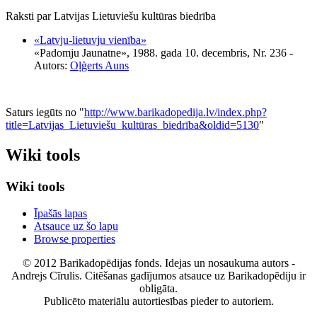
Raksti par Latvijas Lietuviešu kultūras biedrība
«Latvju-lietuvju vienība»
«Padomju Jaunatne», 1988. gada 10. decembris, Nr. 236
-
Autors:
Oļģerts Auns
Saturs iegūts no "
http://www.barikadopedija.lv/index.php?
title=Latvijas_Lietuviešu_kultūras_biedrība&oldid=5130
"
Wiki tools
Wiki tools
Īpašās lapas
Atsauce uz šo lapu
Browse properties
© 2012 Barikadopēdijas fonds. Idejas un nosaukuma autors -
Andrejs Cīrulis. Citēšanas gadījumos atsauce uz Barikadopēdiju ir
obligāta.
Publicēto materiālu autortiesības pieder to autoriem.