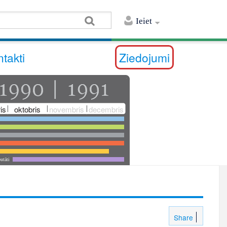
Ieiet
takti
Ziedojumi
is
oktobris
novembris
decembris
utāti
Share