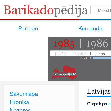
Partneri
Komanda
janvāris
februāris
marts
Helsinki-86
Latvijas
Sākumlapa
Hronika
Šī lapa ir par
o
Nozares