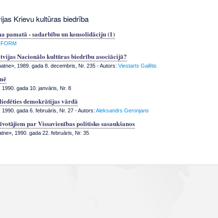
ijas Krievu kultūras biedrība
a pamatā - sadarbību un konsolidāciju (1)
NFORM
tvijas Nacionālo kultūras biedrību asociācijā?
tne», 1989. gada 8. decembris, Nr. 235
- Autors:
Viestarts Gailītis
mē
1990. gada 10. janvāris, Nr. 8
aliedēties demokrātijas vārdā
1990. gada 6. februāris, Nr. 27
- Autors:
Aleksandrs Geronjans
zīvotājiem par Vissavienības politisko sasaukšanos
tne», 1990. gada 22. februāris, Nr. 35