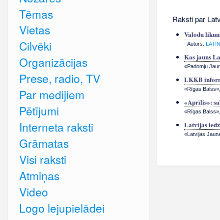
Tēmas
Raksti par Latv
Vietas
Valodu likum
Cilvēki
- Autors:
LATI
Kas jauns La
Organizācijas
«Padomju Jauna
Prese, radio, TV
LKKB infor
«Rīgas Balss», 
Par medijiem
«Aprīlis»: s
Pētījumi
«Rīgas Balss», 
Interneta raksti
Latvijas ied
«Latvijas Jauna
Grāmatas
Visi raksti
Atmiņas
Video
Logo lejupielādei