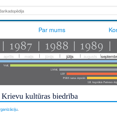
Par mums
Kon
aprīlis
maijs
jūnijs
jūlijs
augusts
septembr
VAK
LNNK
LTF
PSRS tautas deputāti
LR Augstākās Padomes dep
 Krievu kultūras biedrība
rganizāciju
.