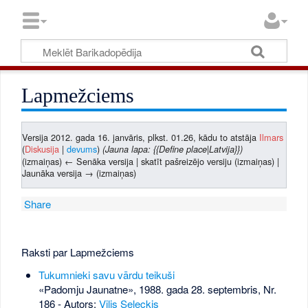
Lapmežciems
Versija 2012. gada 16. janvāris, plkst. 01.26, kādu to atstāja
Ilmars
(
Diskusija
|
devums
)
(Jauna lapa: {{Define place|Latvija}})
(izmaiņas) ← Senāka versija | skatīt pašreizējo versiju (izmaiņas) |
Jaunāka versija → (izmaiņas)
Share
Raksti par Lapmežciems
Tukumnieki savu vārdu teikuši
«Padomju Jaunatne», 1988. gada 28. septembris, Nr.
186
- Autors:
Vilis Seleckis