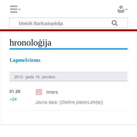
hronoloģija
Lapmežciems
2012. gada 16. janvāris
01.26
Ilmars
+24
Jauna lapa: {{Define place|Latvija}}