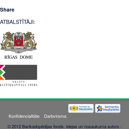
Share
ATBALSTĪTĀJI:
Konfidencialitāte
Darbvirsma
© 2012 Barikadopēdijas fonds. Idejas un nosaukuma autors -