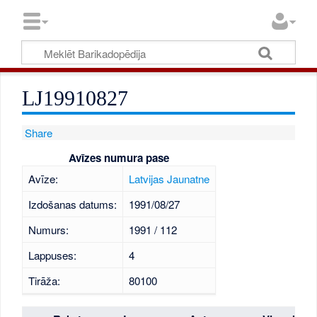
LJ19910827
Share
Avīzes numura pase
Avīze:
Latvijas Jaunatne
Izdošanas datums:
1991/08/27
Numurs:
1991 / 112
Lappuses:
4
Tirāža:
80100