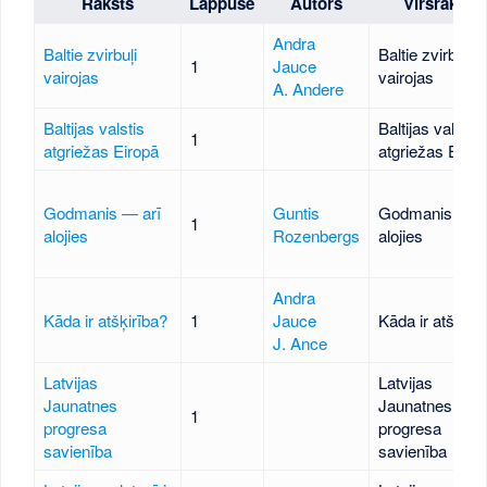
Raksts
Lappuse
Autors
Virsraksts
Andra
Baltie zvirbuļi
Baltie zvirbuļi
1
Jauce
vairojas
vairojas
A. Andere
Baltijas valstis
Baltijas valstis
1
atgriežas Eiropā
atgriežas Eirop
Godmanis — arī
Guntis
Godmanis — a
1
alojies
Rozenbergs
alojies
Andra
Kāda ir atšķirība?
1
Jauce
Kāda ir atšķirī
J. Ance
Latvijas
Latvijas
Jaunatnes
Jaunatnes
1
progresa
progresa
savienība
savienība