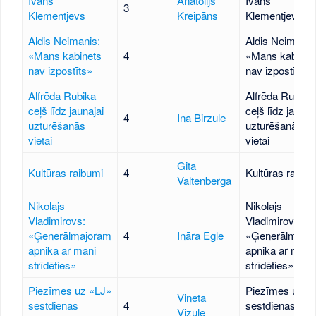
Ivans
Anatolijs
Ivans
3
Klementjevs
Kreipāns
Klementjevs
Aldis Neimanis:
Aldis Neimanis
«Mans kabinets
4
«Mans kabinet
nav izpostīts»
nav izpostīts»
Alfrēda Rubika
Alfrēda Rubika
ceļš līdz jaunajai
ceļš līdz jaunaj
4
Ina Birzule
uzturēšanās
uzturēšanās
vietai
vietai
Gita
Kultūras raibumi
4
Kultūras raibum
Valtenberga
Nikolajs
Nikolajs
Vladimirovs:
Vladimirovs:
«Ģenerālmajoram
4
Ināra Egle
«Ģenerālmajo
apnika ar mani
apnika ar mani
strīdēties»
strīdēties»
Piezīmes uz «LJ»
Piezīmes uz «
Vineta
sestdienas
4
sestdienas
Vizule