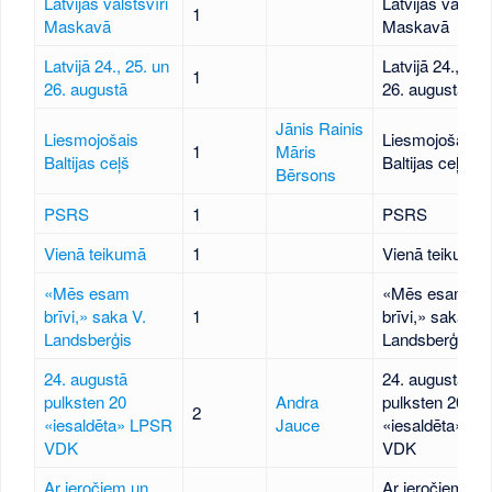
Latvijas valstsvīri
Latvijas valstsv
1
Maskavā
Maskavā
Latvijā 24., 25. un
Latvijā 24., 25.
1
26. augustā
26. augustā
Jānis Rainis
Liesmojošais
Liesmojošais
1
Māris
Baltijas ceļš
Baltijas ceļš
Bērsons
PSRS
1
PSRS
Vienā teikumā
1
Vienā teikumā
«Mēs esam
«Mēs esam
brīvi,» saka V.
1
brīvi,» saka V.
Landsberģis
Landsberģis
24. augustā
24. augustā
pulksten 20
Andra
pulksten 20
2
«iesaldēta» LPSR
Jauce
«iesaldēta» L
VDK
VDK
Ar ieročiem un
Ar ieročiem un