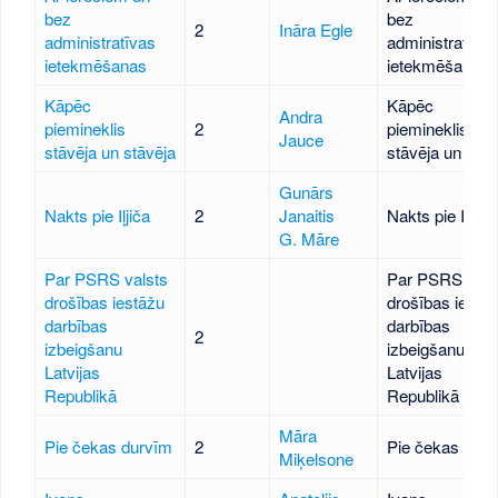
bez
bez
2
Ināra Egle
administratīvas
administratīvas
ietekmēšanas
ietekmēšanas
Kāpēc
Kāpēc
Andra
piemineklis
2
piemineklis
Jauce
stāvēja un stāvēja
stāvēja un stāv
Gunārs
Nakts pie Iļjiča
2
Janaitis
Nakts pie Iļjiča
G. Māre
Par PSRS valsts
Par PSRS vals
drošības iestāžu
drošības iestā
darbības
darbības
2
izbeigšanu
izbeigšanu
Latvijas
Latvijas
Republikā
Republikā
Māra
Pie čekas durvīm
2
Pie čekas dur
Miķelsone