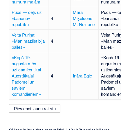
numura malām
numura malām
Pučs — ceļš uz
Māra
Pučs — ceļš u
«banānu»
4
Miķelsone
«banānu»
republiku
M. Nelsone
republiku
Velta Puriņa:
Velta Puriņa:
«Man mazliet bija
4
«Man mazliet b
bailes»
bailes»
«Kopš 19.
«Kopš 19.
augusta mēs
augusta mēs
uzticamies tikai
uzticamies tika
Augstākajai
4
Ināra Egle
Augstākajai
Padomei un
Padomei un
saviem
saviem
komandieriem»
komandieriem
Pievienot jaunu rakstu
Šī lapa ir izveidota automātiski. Var būt nepieciešama