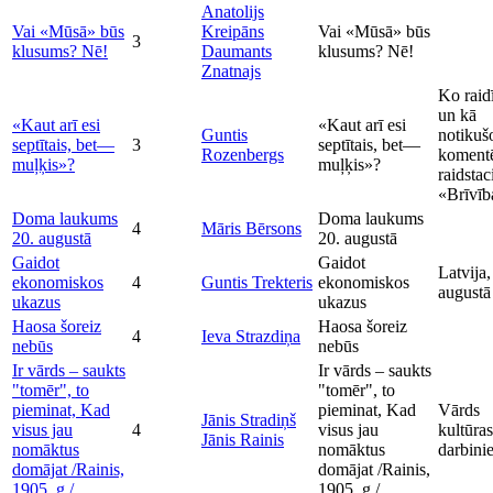
Anatolijs
Vai «Mūsā» būs
Kreipāns
Vai «Mūsā» būs
3
klusums? Nē!
Daumants
klusums? Nē!
Znatnajs
Ko raid
un kā
«Kaut arī esi
«Kaut arī esi
Guntis
notikuš
septītais, bet—
3
septītais, bet—
Rozenbergs
koment
muļķis»?
muļķis»?
raidstac
«Brīvīb
Doma laukums
Doma laukums
4
Māris Bērsons
20. augustā
20. augustā
Gaidot
Gaidot
Latvija,
ekonomiskos
4
Guntis Trekteris
ekonomiskos
augustā
ukazus
ukazus
Haosa šoreiz
Haosa šoreiz
4
Ieva Strazdiņa
nebūs
nebūs
Ir vārds – saukts
Ir vārds – saukts
"tomēr", to
"tomēr", to
pieminat, Kad
pieminat, Kad
Vārds
Jānis Stradiņš
visus jau
4
visus jau
kultūras
Jānis Rainis
nomāktus
nomāktus
darbini
domājat /Rainis,
domājat /Rainis,
1905. g./
1905. g./