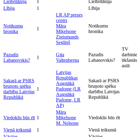
Lielbritānija
1
Lielbritānija
Lībija
1
Lībija
LR AP preses
centrs
Notikumu
Māra
Notikumu
1
hronika
Miķelsone
hronika
Zigismunds
Segliņš
TV
Pazudis
Gita
Pazudis
darbini
1
Labanovskis?
Valtenberga
Labanovskis?
tikšanā
aulā
Latvijas
Republikas
Sakarā ar PSRS
Sakarā ar PSRS
Augstākā
bruņoto spēku
bruņoto spēku
1
Padome (LR
darbību Latvijas
darbību Latvijas
Augstākā
Republikā
Republikā
Padome, LR
AP)
Māra
Viedoklis būs rīt
1
Miķelsone
Viedoklis būs rīt
M. Nelsone
Vienā teikumā
1
Vienā teikumā
Vācijas
Vācijas