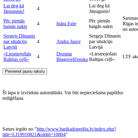
Lai deg kā
Lai deg kā
4
Jāņugunis!
Jāņugunis!
Sarunas
Pēc pirmās
Pēc pirmās
4
Ināra Egle
Rīgas ie
baigās nakts
baigās nakts
un auto
Sergejs Dīmanis
Sergejs Dīmanis
par situāciju
4
Andra Jauce
par situāciju
Latvijā
Latvijā
«Liesmojošais
Drosma
«Liesmojošais
4
LTF akc
Baltijas ceļš»
Blagoveščenska
Baltijas ceļš»
Pievienot jaunu rakstu
Šī lapa ir izveidota automātiski. Var būt nepieciešama papildus
rediģēšana.
Saturs iegūts no "
http://www.barikadopedija.lv/index.php?
title=LJ19910821&oldid=10804
"