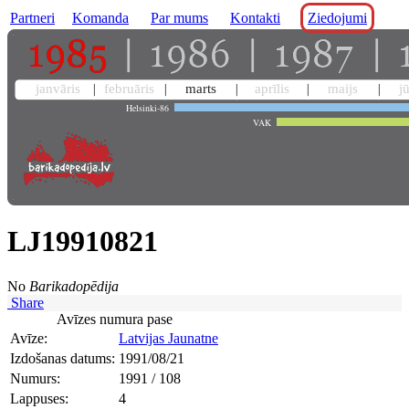
Partneri
Komanda
Par mums
Kontakti
Ziedojumi
janvāris
februāris
marts
aprīlis
maijs
j
Helsinki-86
VAK
LJ19910821
No
Barikadopēdija
Share
Avīzes numura pase
Avīze:
Latvijas Jaunatne
Izdošanas datums:
1991/08/21
Numurs:
1991 / 108
Lappuses:
4