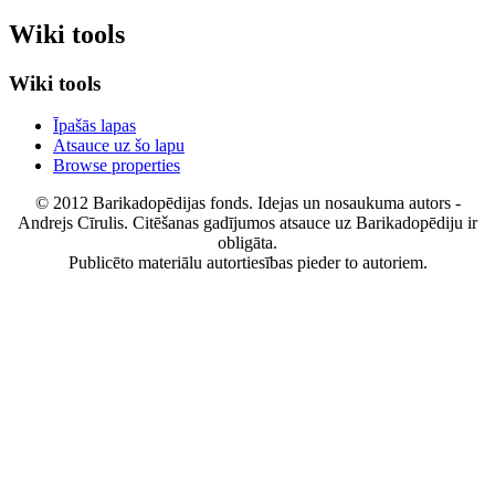
Wiki tools
Wiki tools
Īpašās lapas
Atsauce uz šo lapu
Browse properties
© 2012 Barikadopēdijas fonds. Idejas un nosaukuma autors -
Andrejs Cīrulis. Citēšanas gadījumos atsauce uz Barikadopēdiju ir
obligāta.
Publicēto materiālu autortiesības pieder to autoriem.