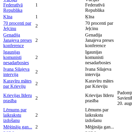
Federatīvā
1
Federatīvā
Republika
Republika
Ķīna
1
Ķīna
70 procenti par
70 procenti par
2
Jeļcinu
Jeļcinu
Genadija
Genadija
Janajeva preses
2
Janajeva preses
konference
konference
Igaunijas
Igaunijas
komunisti
2
komunisti
nesadarbosies
nesadarbosies
Ivana Silajeva
Ivana Silajeva
2
intervija
intervija
Karavīru mātes
Karavīru mātes
2
par Krieviju
par Krieviju
Padomj
Krievijas līderu
Krievijas līderu
2
Savienī
prasība
prasība
20. aug
Lēmums par
Lēmums par
laikrakstu
2
laikrakstu
izdošanu
izdošanu
Mēģināja gan...
2
Mēģināja gan...