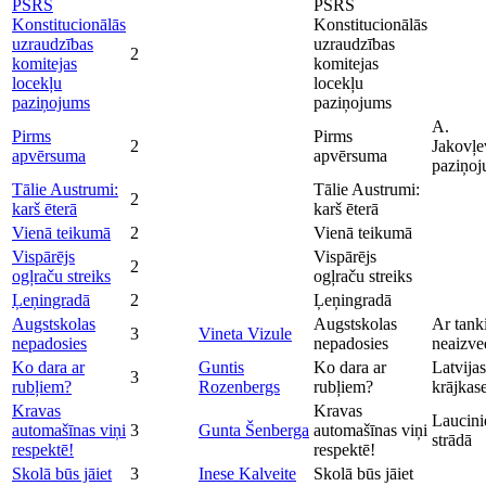
PSRS
PSRS
Konstitucionālās
Konstitucionālās
uzraudzības
uzraudzības
2
komitejas
komitejas
locekļu
locekļu
paziņojums
paziņojums
A.
Pirms
Pirms
2
Jakovļe
apvērsuma
apvērsuma
paziņo
Tālie Austrumi:
Tālie Austrumi:
2
karš ēterā
karš ēterā
Vienā teikumā
2
Vienā teikumā
Vispārējs
Vispārējs
2
ogļraču streiks
ogļraču streiks
Ļeņingradā
2
Ļeņingradā
Augstskolas
Augstskolas
Ar tank
3
Vineta Vizule
nepadosies
nepadosies
neaizve
Ko dara ar
Guntis
Ko dara ar
Latvijas
3
rubļiem?
Rozenbergs
rubļiem?
krājkas
Kravas
Kravas
Laucini
automašīnas viņi
3
Gunta Šenberga
automašīnas viņi
strādā
respektē!
respektē!
Skolā būs jāiet
3
Inese Kalveite
Skolā būs jāiet