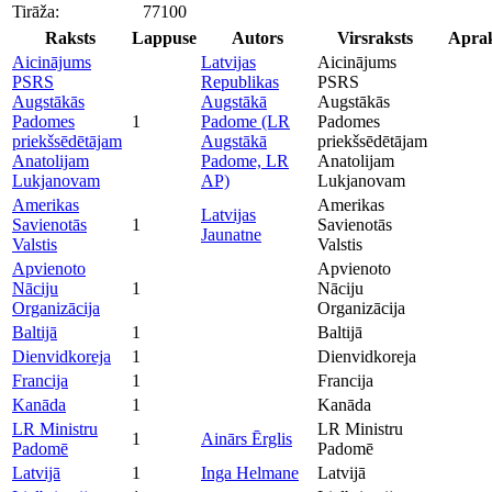
Tirāža:
77100
Raksts
Lappuse
Autors
Virsraksts
Aprak
Aicinājums
Latvijas
Aicinājums
PSRS
Republikas
PSRS
Augstākās
Augstākā
Augstākās
Padomes
1
Padome (LR
Padomes
priekšsēdētājam
Augstākā
priekšsēdētājam
Anatolijam
Padome, LR
Anatolijam
Lukjanovam
AP)
Lukjanovam
Amerikas
Amerikas
Latvijas
Savienotās
1
Savienotās
Jaunatne
Valstis
Valstis
Apvienoto
Apvienoto
Nāciju
1
Nāciju
Organizācija
Organizācija
Baltijā
1
Baltijā
Dienvidkoreja
1
Dienvidkoreja
Francija
1
Francija
Kanāda
1
Kanāda
LR Ministru
LR Ministru
1
Ainārs Ērglis
Padomē
Padomē
Latvijā
1
Inga Helmane
Latvijā