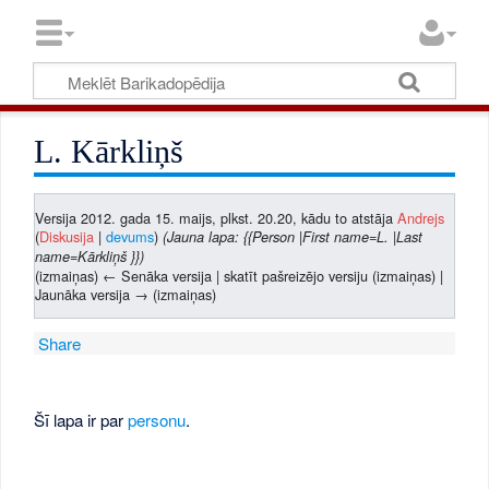
L. Kārkliņš
Versija 2012. gada 15. maijs, plkst. 20.20, kādu to atstāja
Andrejs
(
Diskusija
|
devums
)
(Jauna lapa: {{Person |First name=L. |Last
name=Kārkliņš }})
(izmaiņas) ← Senāka versija | skatīt pašreizējo versiju (izmaiņas) |
Jaunāka versija → (izmaiņas)
Share
Šī lapa ir par
personu
.