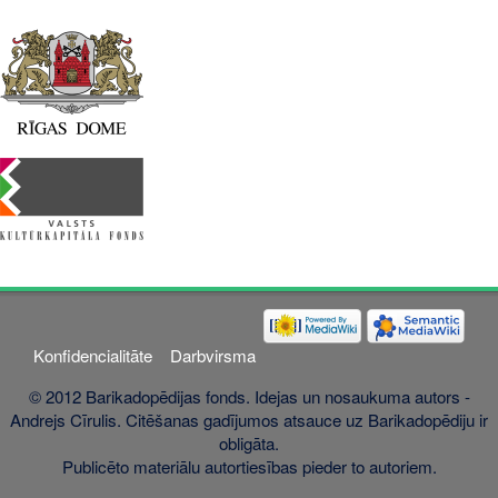
Konfidencialitāte
Darbvirsma
© 2012 Barikadopēdijas fonds. Idejas un nosaukuma autors -
Andrejs Cīrulis. Citēšanas gadījumos atsauce uz Barikadopēdiju ir
obligāta.
Publicēto materiālu autortiesības pieder to autoriem.