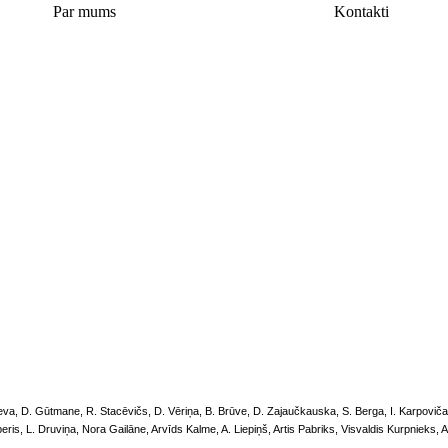
Par mums
Kontakti
eva
,
D. Gūtmane
,
R. Stacēvičs
,
D. Vēriņa
,
B. Brūve
,
D. Zajaučkauska
,
S. Berga
,
I. Karpoviča
peris
,
L. Druviņa
,
Nora Gailāne
,
Arvīds Kalme
,
A. Liepiņš
,
Artis Pabriks
,
Visvaldis Kurpnieks
,
A