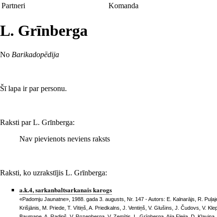
Partneri
Komanda
L. Grīnberga
No
Barikadopēdija
Šī lapa ir par
personu
.
Raksti par L. Grīnberga:
Nav pievienots neviens raksts
Raksti, ko uzrakstījis L. Grīnberga:
a.k.4, sarkanbaltsarkanais karogs
«Padomju Jaunatne», 1988. gada 3. augusts, Nr. 147
- Autors:
E. Kalnarājs
,
R. Puļaj
Krišjānis
,
M. Priede
,
T. Vītiņš
,
A. Priedkalns
,
J. Ventiņš
,
V. Glušins
,
J. Čudovs
,
V. Kle
Baumane
,
A. Radiņš
,
V. Rozenberga
,
V. Zemītis
,
L. Grīnberga
,
Aija Fleija
,
D. Kļaviņa