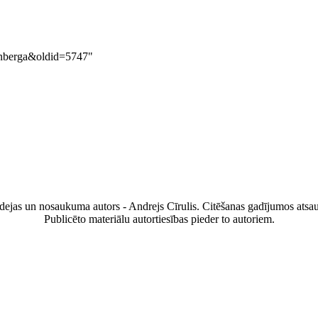
rīnberga&oldid=5747
"
ejas un nosaukuma autors - Andrejs Cīrulis. Citēšanas gadījumos atsau
Publicēto materiālu autortiesības pieder to autoriem.