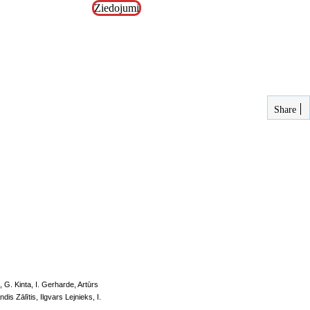
Ziedojumi
Share
,
G. Kinta
,
I. Gerharde
,
Artūrs
ndis Zālītis
,
Ilgvars Lejnieks
,
I.