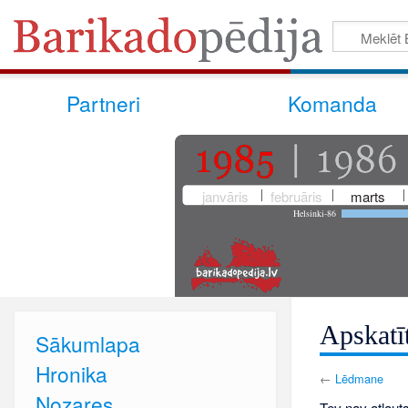
Partneri
Komanda
janvāris
februāris
marts
Helsinki-86
Apskatī
Sākumlapa
Hronika
←
Lēdmane
Nozares
Tev nav atļauts