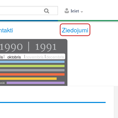
Ieiet
takti
Ziedojumi
is
oktobris
novembris
decembris
utāti