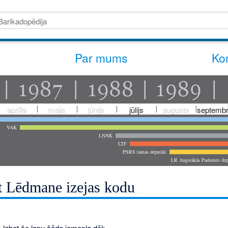
Par mums
Kon
aprīlis
maijs
jūnijs
jūlijs
augusts
septembr
VAK
LNNK
LTF
PSRS tautas deputāti
LR Augstākās Padomes dep
t Lēdmane izejas kodu
 labot šo lapu šāda iemesla dēļ: