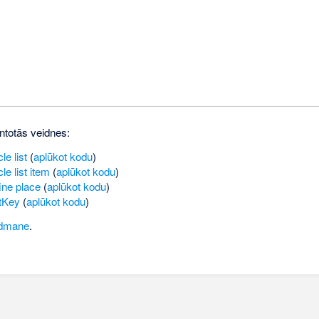
ntotās veidnes:
le list
(
aplūkot kodu
)
le list item
(
aplūkot kodu
)
ine place
(
aplūkot kodu
)
tKey
(
aplūkot kodu
)
dmane
.