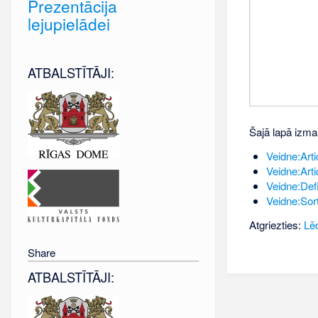
Prezentācija
lejupielādei
ATBALSTĪTĀJI:
Šajā lapā izma
Veidne:Artic
Veidne:Artic
Veidne:Def
Veidne:Sor
Atgriezties:
Lē
Share
ATBALSTĪTĀJI: