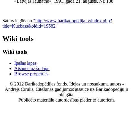
«Latvijas Jaunatne», 1991. gada 21. augusts, Nr. 108
Saturs iegūts no "
http://www.barikadopedija.lv/index.php?
title=Kuzbass&oldid=19582
"
Wiki tools
Wiki tools
Īpašās lapas
Atsauce uz šo lapu
Browse properties
© 2012 Barikadopēdijas fonds. Idejas un nosaukuma autors -
Andrejs Cīrulis. Citēšanas gadījumos atsauce uz Barikadopēdiju ir
obligāta.
Publicēto materiālu autortiesības pieder to autoriem.