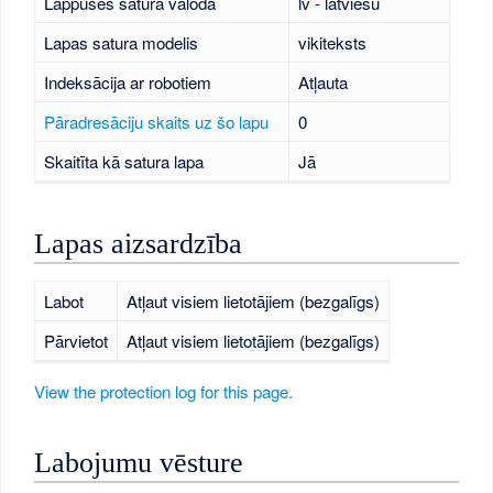
Lappuses satura valoda
lv - latviešu
Lapas satura modelis
vikiteksts
Indeksācija ar robotiem
Atļauta
Pāradresāciju skaits uz šo lapu
0
Skaitīta kā satura lapa
Jā
Lapas aizsardzība
Labot
Atļaut visiem lietotājiem (bezgalīgs)
Pārvietot
Atļaut visiem lietotājiem (bezgalīgs)
View the protection log for this page.
Labojumu vēsture