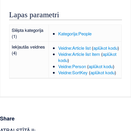
Lapas parametri
Slēpta kategorija
Kategorija:People
(1)
Iekļautās veidnes
Veidne:Article list
(
aplūkot kodu
)
(4)
Veidne:Article list item
(
aplūkot
kodu
)
Veidne:Person
(
aplūkot kodu
)
Veidne:SortKey
(
aplūkot kodu
)
Share
ATBALSTĪTĀJI: