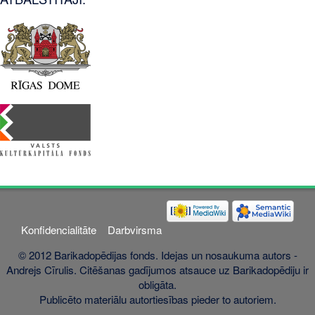
Konfidencialitāte
Darbvirsma
© 2012 Barikadopēdijas fonds. Idejas un nosaukuma autors -
Andrejs Cīrulis. Citēšanas gadījumos atsauce uz Barikadopēdiju ir
obligāta.
Publicēto materiālu autortiesības pieder to autoriem.