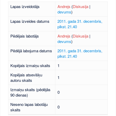
Lapas izveidotājs
Andrejs
(
Diskusija
|
devums
)
Lapas izveides datums
2011. gada 31. decembris,
plkst. 21.40
Pēdējais labotājs
Andrejs
(
Diskusija
|
devums
)
Pēdējā labojuma datums
2011. gada 31. decembris,
plkst. 21.40
Kopējais izmaiņu skaits
1
Kopējais atsevišķu
1
autoru skaits
Izmaiņu skaits (pēdējās
0
90 dienas)
Neseno lapas labotāju
0
skaits