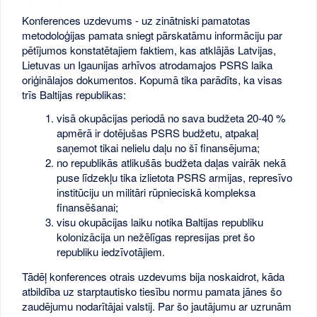
Konferences uzdevums - uz zinātniski pamatotas
metodoloģijas pamata sniegt pārskatāmu informāciju par
pētījumos konstatētajiem faktiem, kas atklājās Latvijas,
Lietuvas un Igaunijas arhīvos atrodamajos PSRS laika
oriģinālajos dokumentos. Kopumā tika parādīts, ka visas
trīs Baltijas republikas:
visā okupācijas periodā no sava budžeta 20-40 %
apmērā ir dotējušas PSRS budžetu, atpakaļ
saņemot tikai nelielu daļu no šī finansējuma;
no republikās atlikušās budžeta daļas vairāk nekā
puse līdzekļu tika izlietota PSRS armijas, represīvo
institūciju un militāri rūpnieciskā kompleksa
finansēšanai;
visu okupācijas laiku notika Baltijas republiku
kolonizācija un nežēlīgas represijas pret šo
republiku iedzīvotājiem.
Tādēļ konferences otrais uzdevums bija noskaidrot, kāda
atbildība uz starptautisko tiesību normu pamata jānes šo
zaudējumu nodarītājai valstij. Par šo jautājumu ar uzrunām