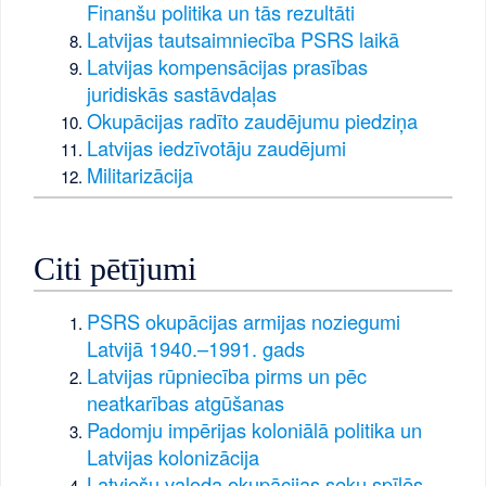
Finanšu politika un tās rezultāti
Latvijas tautsaimniecība PSRS laikā
Latvijas kompensācijas prasības
juridiskās sastāvdaļas
Okupācijas radīto zaudējumu piedziņa
Latvijas iedzīvotāju zaudējumi
Militarizācija
Citi pētījumi
PSRS okupācijas armijas noziegumi
Latvijā 1940.–1991. gads
Latvijas rūpniecība pirms un pēc
neatkarības atgūšanas
Padomju impērijas koloniālā politika un
Latvijas kolonizācija
Latviešu valoda okupācijas seku spīlēs