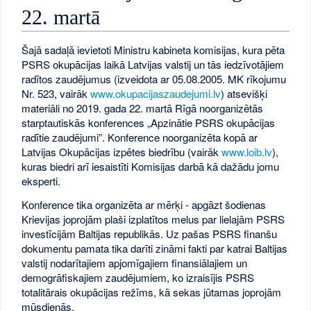
22. martā
Šajā sadaļā ievietoti Ministru kabineta komisijas, kura pēta
PSRS okupācijas laikā Latvijas valstij un tās iedzīvotājiem
radītos zaudējumus (izveidota ar 05.08.2005. MK rīkojumu
Nr. 523, vairāk
www.okupacijaszaudejumi.lv
) atsevišķi
materiāli no 2019. gada 22. martā Rīgā noorganizētās
starptautiskās konferences „Apzinātie PSRS okupācijas
radītie zaudējumi”. Konference noorganizēta kopā ar
Latvijas Okupācijas izpētes biedrību (vairāk
www.loib.lv
),
kuras biedri arī iesaistīti Komisijas darbā kā dažādu jomu
eksperti.
Konference tika organizēta ar mērķi - apgāzt šodienas
Krievijas joprojām plaši izplatītos melus par lielajām PSRS
investīcijām Baltijas republikās. Uz pašas PSRS finanšu
dokumentu pamata tika darīti zināmi fakti par katrai Baltijas
valstij nodarītajiem apjomīgajiem finansiālajiem un
demogrāfiskajiem zaudējumiem, ko izraisījis PSRS
totalitārais okupācijas režīms, kā sekas jūtamas joprojām
mūsdienās.