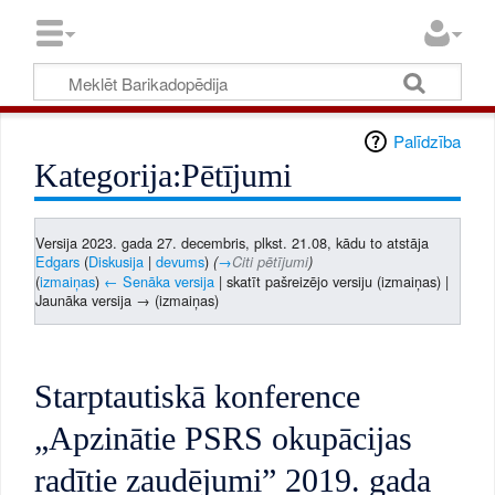
Palīdzība
Kategorija:Pētījumi
Versija 2023. gada 27. decembris, plkst. 21.08, kādu to atstāja
Edgars
(
Diskusija
|
devums
)
(
→
Citi pētījumi
)
(
izmaiņas
)
← Senāka versija
| skatīt pašreizējo versiju (izmaiņas) |
Jaunāka versija → (izmaiņas)
Starptautiskā konference
„Apzinātie PSRS okupācijas
radītie zaudējumi” 2019. gada