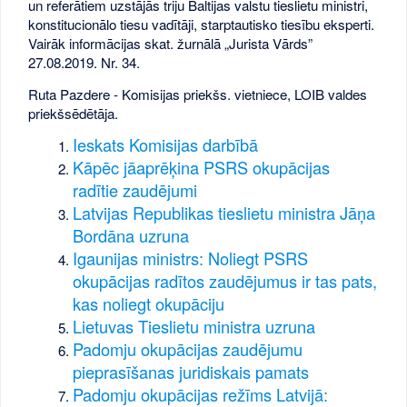
un referātiem uzstājās triju Baltijas valstu tieslietu ministri,
konstitucionālo tiesu vadītāji, starptautisko tiesību eksperti.
Vairāk informācijas skat. žurnālā „Jurista Vārds”
27.08.2019. Nr. 34.
Ruta Pazdere - Komisijas priekšs. vietniece, LOIB valdes
priekšsēdētāja.
Ieskats Komisijas darbībā
Kāpēc jāaprēķina PSRS okupācijas
radītie zaudējumi
Latvijas Republikas tieslietu ministra Jāņa
Bordāna uzruna
Igaunijas ministrs: Noliegt PSRS
okupācijas radītos zaudējumus ir tas pats,
kas noliegt okupāciju
Lietuvas Tieslietu ministra uzruna
Padomju okupācijas zaudējumu
pieprasīšanas juridiskais pamats
Padomju okupācijas režīms Latvijā: