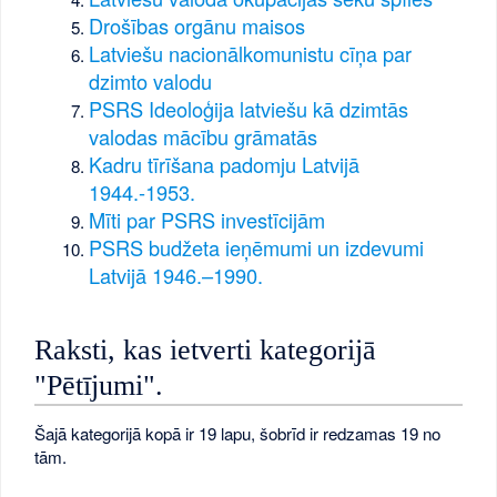
Drošības orgānu maisos
Latviešu nacionālkomunistu cīņa par
dzimto valodu
PSRS Ideoloģija latviešu kā dzimtās
valodas mācību grāmatās
Kadru tīrīšana padomju Latvijā
1944.-1953.
Mīti par PSRS investīcijām
PSRS budžeta ieņēmumi un izdevumi
Latvijā 1946.–1990.
Raksti, kas ietverti kategorijā
"Pētījumi".
Šajā kategorijā kopā ir 19 lapu, šobrīd ir redzamas 19 no
tām.