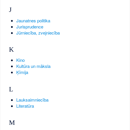
J
Jaunatnes politika
Jurisprudence
Jūrniecība, zvejniecība
K
Kino
Kultūra un māksla
Ķīmija
L
Lauksaimniecība
Literatūra
M