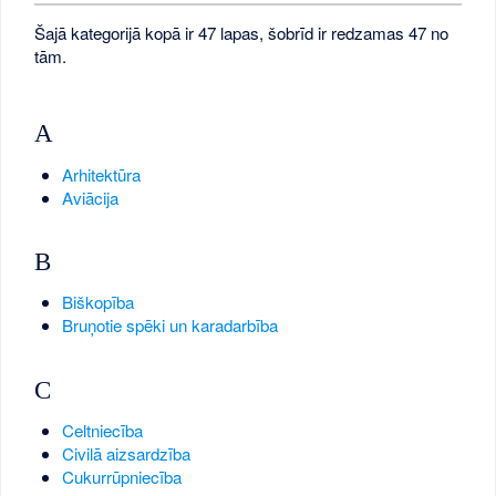
Šajā kategorijā kopā ir 47 lapas, šobrīd ir redzamas 47 no
tām.
A
Arhitektūra
Aviācija
B
Biškopība
Bruņotie spēki un karadarbība
C
Celtniecība
Civilā aizsardzība
Cukurrūpniecība