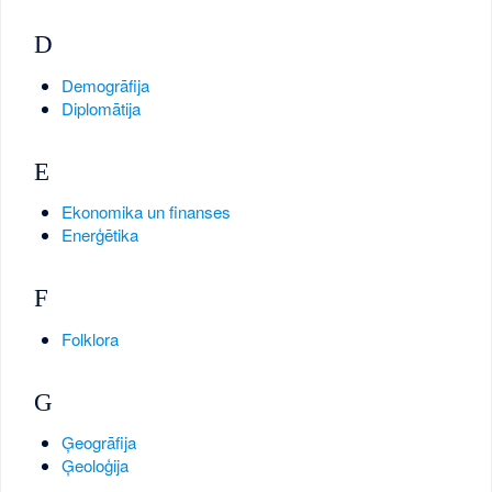
D
Demogrāfija
Diplomātija
E
Ekonomika un finanses
Enerģētika
F
Folklora
G
Ģeogrāfija
Ģeoloģija