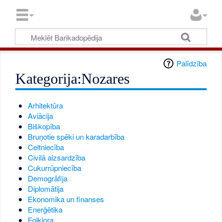
Palīdzība
Kategorija:Nozares
Arhitektūra
Aviācija
Biškopība
Bruņotie spēki un karadarbība
Celtniecība
Civilā aizsardzība
Cukurrūpniecība
Demogrāfija
Diplomātija
Ekonomika un finanses
Enerģētika
Folklora