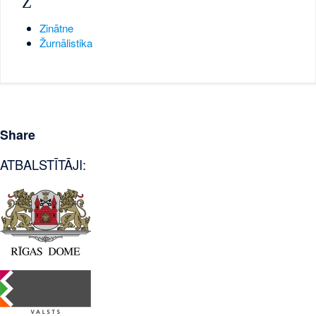
Z
Zinātne
Žurnālistika
Share
ATBALSTĪTĀJI: