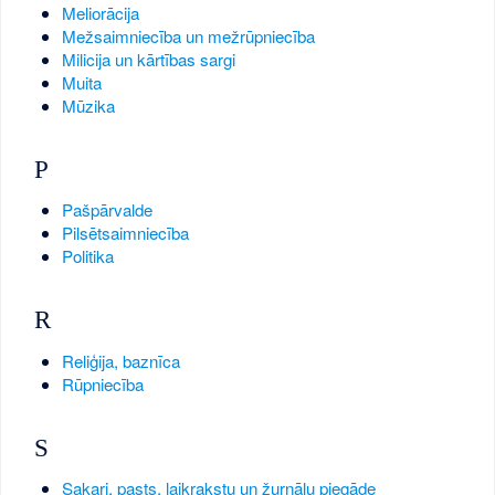
Meliorācija
Mežsaimniecība un mežrūpniecība
Milicija un kārtības sargi
Muita
Mūzika
P
Pašpārvalde
Pilsētsaimniecība
Politika
R
Reliģija, baznīca
Rūpniecība
S
Sakari, pasts, laikrakstu un žurnālu piegāde