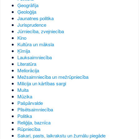
Ģeogrāfija
Ģeoloģija
Jaunatnes politika
Jurisprudence
Jūrniecība, zvejniecība
Kino
Kultūra un māksla
Ķīmija
Lauksaimniecība
Literatūra
Meliorācija
Mežsaimniecība un mežrūpniecība
Milicija un kārtības sargi
Muita
Mūzika
Pašpārvalde
Pilsētsaimniecība
Politika
Reliģija, baznīca
Rūpniecība
Sakari, pasts, laikrakstu un žurnālu piegāde