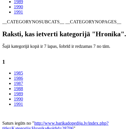
1989
1990
1991
__CATEGORYNOSUBCATS__ __CATEGORYNOPAGES__
Raksti, kas ietverti kategorijā "Hronika".
Šajā kategorijā kopā ir 7 lapas, šobrīd ir redzamas 7 no tām.
1
1985
1986
1987
1988
1989
1990
1991
Saturs iegūts no "
http://www.barikadopedija.lv/index.php?
title=Kategorija:Hronika&oldid=28706
"