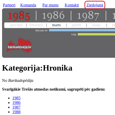
Partneri
Komanda
Par mums
Kontakti
Ziedojumi
janvāris
februāris
marts
aprīlis
maijs
j
Helsinki-86
VAK
Kategorija:Hronika
No
Barikadopēdija
Svarīgākie Trešās atmodas notikumi, sagrupēti pēc gadiem:
1985
1986
1987
1988