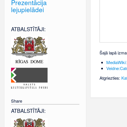
Prezentācija
lejupielādei
ATBALSTĪTĀJI:
Šajā lapā izma
MediaWiki
Veidne:Ca
Atgriezties:
Kat
Share
ATBALSTĪTĀJI: