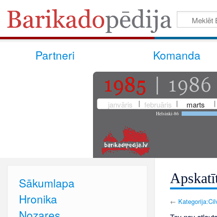
Partneri
Komanda
janvāris
februāris
marts
Helsinki-86
Apskatīt
Sākumlapa
Hronika
←
Kategorija:Cil
Nozares
Tev nav atļauts