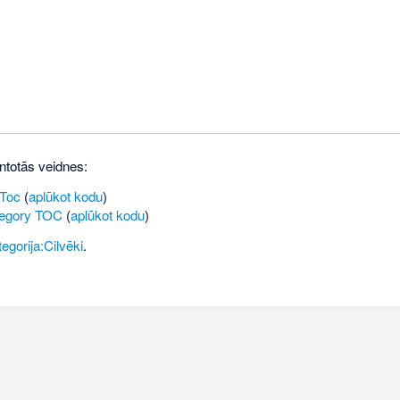
ntotās veidnes:
:Toc
(
aplūkot kodu
)
tegory TOC
(
aplūkot kodu
)
egorija:Cilvēki
.