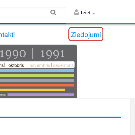
Ieiet
takti
Ziedojumi
is
oktobris
novembris
decembris
utāti