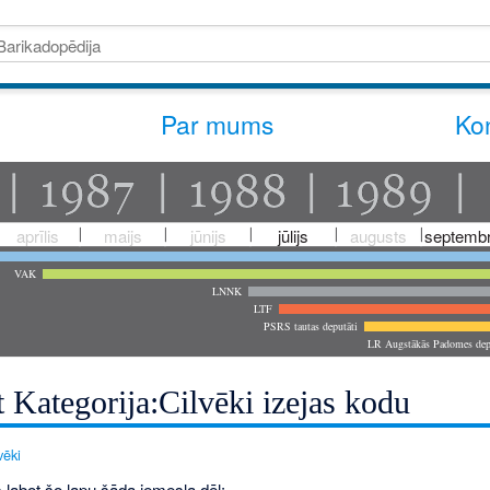
Par mums
Kon
aprīlis
maijs
jūnijs
jūlijs
augusts
septembr
VAK
LNNK
LTF
PSRS tautas deputāti
LR Augstākās Padomes dep
 Kategorija:Cilvēki izejas kodu
vēki
 labot šo lapu šāda iemesla dēļ: