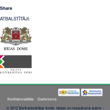
Share
ATBALSTĪTĀJI:
Konfidencialitāte
Darbvirsma
© 2012 Barikadopēdijas fonds. Idejas un nosaukuma autors -