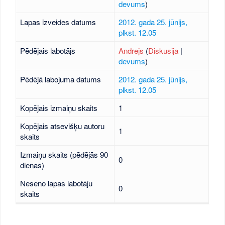
devums
)
Lapas izveides datums
2012. gada 25. jūnijs,
plkst. 12.05
Pēdējais labotājs
Andrejs
(
Diskusija
|
devums
)
Pēdējā labojuma datums
2012. gada 25. jūnijs,
plkst. 12.05
Kopējais izmaiņu skaits
1
Kopējais atsevišķu autoru
1
skaits
Izmaiņu skaits (pēdējās 90
0
dienas)
Neseno lapas labotāju
0
skaits