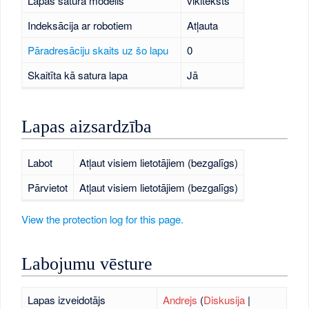
Lapas satura modelis
vikiteksts
Indeksācija ar robotiem
Atļauta
Pāradresāciju skaits uz šo lapu
0
Skaitīta kā satura lapa
Jā
Lapas aizsardzība
Labot
Atļaut visiem lietotājiem (bezgalīgs)
Pārvietot
Atļaut visiem lietotājiem (bezgalīgs)
View the protection log for this page.
Labojumu vēsture
Lapas izveidotājs
Andrejs
(
Diskusija
|