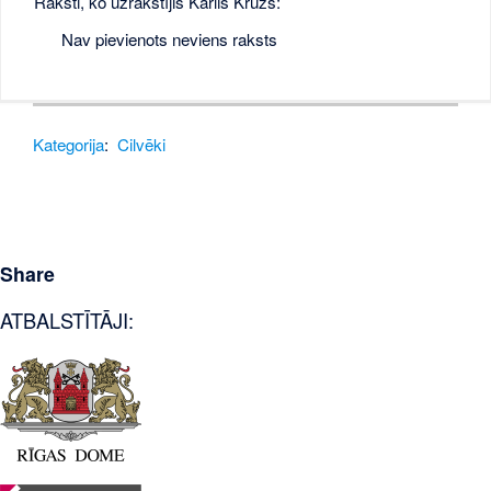
Raksti, ko uzrakstījis Kārlis Krūzs:
Nav pievienots neviens raksts
Kategorija
:
Cilvēki
Share
ATBALSTĪTĀJI: