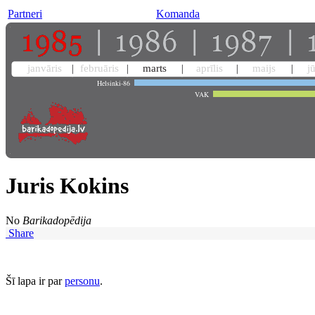
Partneri
Komanda
janvāris
februāris
marts
aprīlis
maijs
j
Helsinki-86
VAK
Juris Kokins
No
Barikadopēdija
Share
Šī lapa ir par
personu
.