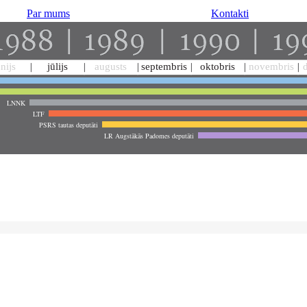
Par mums
Kontakti
ūnijs
jūlijs
augusts
septembris
oktobris
novembris
LNNK
LTF
PSRS tautas deputāti
LR Augstākās Padomes deputāti