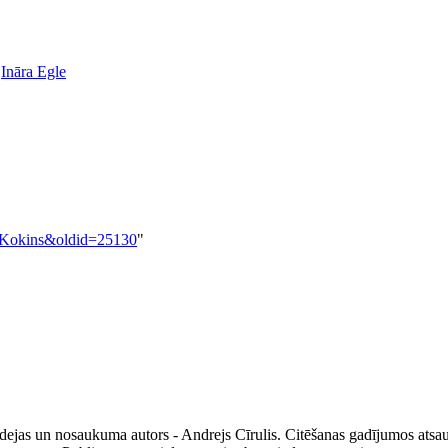
:
Ināra Egle
is_Kokins&oldid=25130
"
ejas un nosaukuma autors - Andrejs Cīrulis. Citēšanas gadījumos atsau