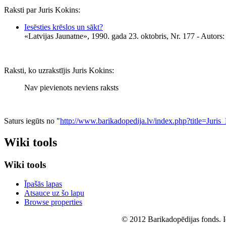
Raksti par Juris Kokins:
Iesēsties krēslos un sākt?
«Latvijas Jaunatne», 1990. gada 23. oktobris, Nr. 177
- Autors
Raksti, ko uzrakstījis Juris Kokins:
Nav pievienots neviens raksts
Saturs iegūts no "
http://www.barikadopedija.lv/index.php?title=Jur
Wiki tools
Wiki tools
Īpašās lapas
Atsauce uz šo lapu
Browse properties
© 2012 Barikadopēdijas fonds. Id