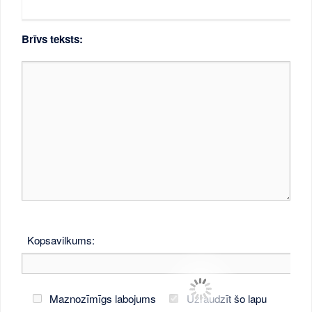
Brīvs teksts:
Kopsavilkums:
Maznozīmīgs labojums
Uzraudzīt šo lapu