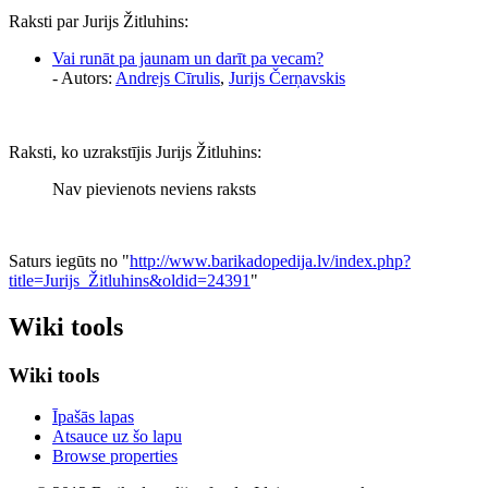
Raksti par Jurijs Žitluhins:
Vai runāt pa jaunam un darīt pa vecam?
- Autors:
Andrejs Cīrulis
,
Jurijs Čerņavskis
Raksti, ko uzrakstījis Jurijs Žitluhins:
Nav pievienots neviens raksts
Saturs iegūts no "
http://www.barikadopedija.lv/index.php?
title=Jurijs_Žitluhins&oldid=24391
"
Wiki tools
Wiki tools
Īpašās lapas
Atsauce uz šo lapu
Browse properties