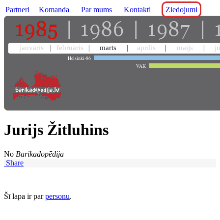
Partneri
Komanda
Par mums
Kontakti
Ziedojumi
janvāris
februāris
marts
aprīlis
maijs
j
Helsinki-86
VAK
Jurijs Žitluhins
No
Barikadopēdija
Share
Šī lapa ir par
personu
.