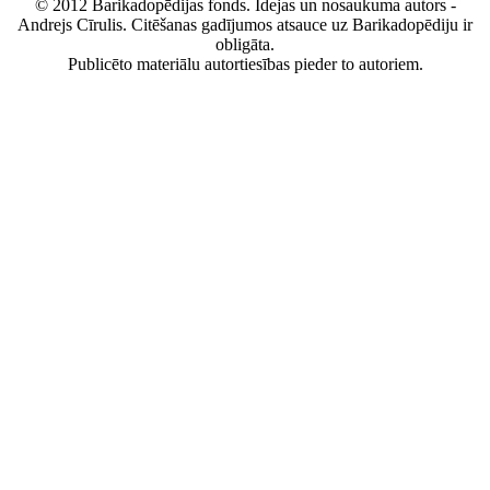
© 2012 Barikadopēdijas fonds. Idejas un nosaukuma autors -
Andrejs Cīrulis. Citēšanas gadījumos atsauce uz Barikadopēdiju ir
obligāta.
Publicēto materiālu autortiesības pieder to autoriem.