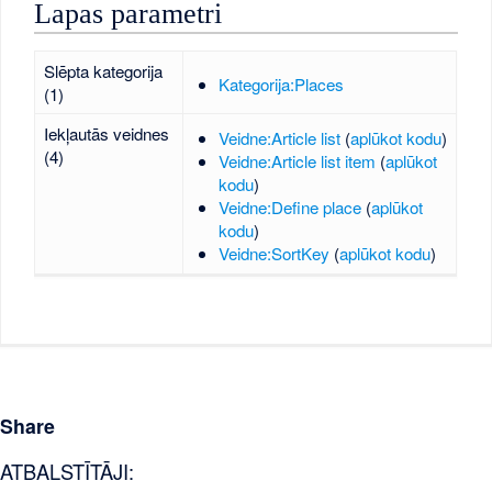
Lapas parametri
Slēpta kategorija
Kategorija:Places
(1)
Iekļautās veidnes
Veidne:Article list
(
aplūkot kodu
)
(4)
Veidne:Article list item
(
aplūkot
kodu
)
Veidne:Define place
(
aplūkot
kodu
)
Veidne:SortKey
(
aplūkot kodu
)
Share
ATBALSTĪTĀJI: