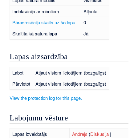
Lapas satura modelis
vikiteksts
Indeksācija ar robotiem
Atļauta
Pāradresāciju skaits uz šo lapu
0
Skaitīta kā satura lapa
Jā
Lapas aizsardzība
Labot
Atļaut visiem lietotājiem (bezgalīgs)
Pārvietot
Atļaut visiem lietotājiem (bezgalīgs)
View the protection log for this page.
Labojumu vēsture
Lapas izveidotājs
Andrejs
(
Diskusija
|