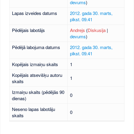
devums
)
Lapas izveides datums
2012. gada 30. marts,
plkst. 09.41
Pēdējais labotājs
Andrejs
(
Diskusija
|
devums
)
Pēdējā labojuma datums
2012. gada 30. marts,
plkst. 09.41
Kopējais izmaiņu skaits
1
Kopējais atsevišķu autoru
1
skaits
Izmaiņu skaits (pēdējās 90
0
dienas)
Neseno lapas labotāju
0
skaits