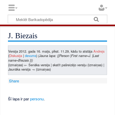
J. Biezais
Versija 2012. gada 16. maijs, plkst. 11.29, kādu to atstāja
Andrejs
(
Diskusija
|
devums
)
(Jauna lapa: {{Person |First name=J. |Last
name=Biezais }})
(izmaiņas) ← Senāka versija | skatīt pašreizējo versiju (izmaiņas) |
Jaunāka versija → (izmaiņas)
Share
Šī lapa ir par
personu
.