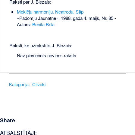
Raksti par J. Biezais:
Meklēju harmoniju. Neatrodu. Sāp
«Padomju Jaunatne», 1988. gada 4. maijs, Nr. 85
-
Autors:
Benita Brila
Raksti, ko uzrakstījis J. Biezais:
Nav pievienots neviens raksts
Kategorija
:
Cilvēki
Share
ATBALSTĪTĀJI: