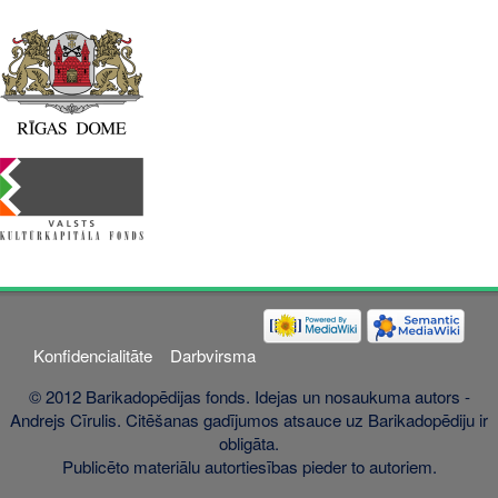
Konfidencialitāte
Darbvirsma
© 2012 Barikadopēdijas fonds. Idejas un nosaukuma autors -
Andrejs Cīrulis. Citēšanas gadījumos atsauce uz Barikadopēdiju ir
obligāta.
Publicēto materiālu autortiesības pieder to autoriem.