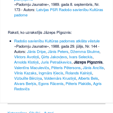
«Padomju Jaunatne», 1989. gada 8. septembris, Nr.
173
- Autors:
Latvijas PSR Radošo savienību Kultūras
padome
Raksti, ko uzrakstījis Jāzeps Pīgoznis:
Radošo savienību Kultūras padomes atklāta vēstule
«Padomju Jaunatne», 1988. gada 29. jūlijs, Nr. 144
-
Autors:
Jānis Dripe
,
Jānis Peters
,
Džemma Skulme
,
Viktors Avotiņš
,
Ģirts Jakovļevs
,
Ivars Seleckis
,
Arnolds Klotiņš
,
Juris Petraškevics
,
Jāzeps Pīgoznis
,
Valentīns Maculevičs
,
Pēteris Pētersons
,
Jānis Ancītis
,
Vilnis Kazaks
,
Ingmārs Ķiecis
,
Rolands Kalniņš
,
Vizbulīte Bērziņa
,
Voldemārs Krustiņš
,
Alberts Bels
,
Aivars Berķis
,
Egons Rācenis
,
Pēteris Plakidis
,
Agris
Redovičs
Kategorijas
:
Cilvēki
Autori