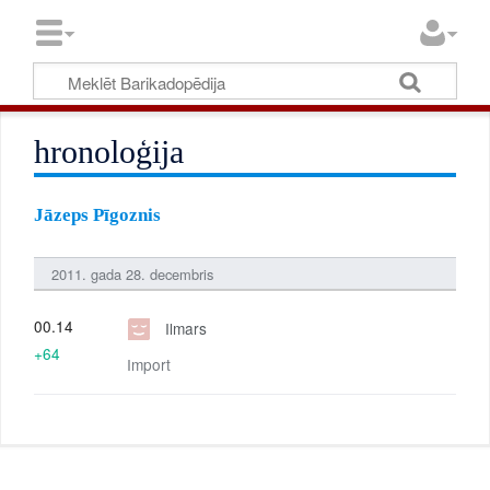
hronoloģija
Jāzeps Pīgoznis
2011. gada 28. decembris
00.14
Ilmars
+64
Import