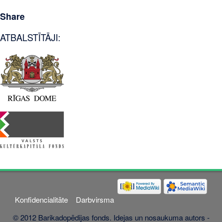
Share
ATBALSTĪTĀJI:
Konfidencialitāte
Darbvirsma
© 2012 Barikadopēdijas fonds. Idejas un nosaukuma autors -