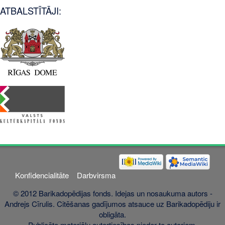
ATBALSTĪTĀJI:
Konfidencialitāte
Darbvirsma
© 2012 Barikadopēdijas fonds. Idejas un nosaukuma autors -
Andrejs Cīrulis. Citēšanas gadījumos atsauce uz Barikadopēdiju ir
obligāta.
Publicēto materiālu autortiesības pieder to autoriem.