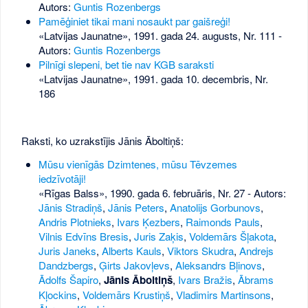
Autors:
Guntis Rozenbergs
Pamēģiniet tikai mani nosaukt par gaišreģi!
«Latvijas Jaunatne», 1991. gada 24. augusts, Nr. 111
-
Autors:
Guntis Rozenbergs
Pilnīgi slepeni, bet tie nav KGB saraksti
«Latvijas Jaunatne», 1991. gada 10. decembris, Nr.
186
Raksti, ko uzrakstījis Jānis Āboltiņš:
Mūsu vienīgās Dzimtenes, mūsu Tēvzemes
iedzīvotāji!
«Rīgas Balss», 1990. gada 6. februāris, Nr. 27
- Autors:
Jānis Stradiņš
,
Jānis Peters
,
Anatolijs Gorbunovs
,
Andris Plotnieks
,
Ivars Ķezbers
,
Raimonds Pauls
,
Vilnis Edvīns Bresis
,
Juris Zaķis
,
Voldemārs Šļakota
,
Juris Janeks
,
Alberts Kauls
,
Viktors Skudra
,
Andrejs
Dandzbergs
,
Ģirts Jakovļevs
,
Aleksandrs Bļinovs
,
Ādolfs Šapiro
,
Jānis Āboltiņš
,
Ivars Bražis
,
Ābrams
Kļockins
,
Voldemārs Krustiņš
,
Vladimirs Martinsons
,