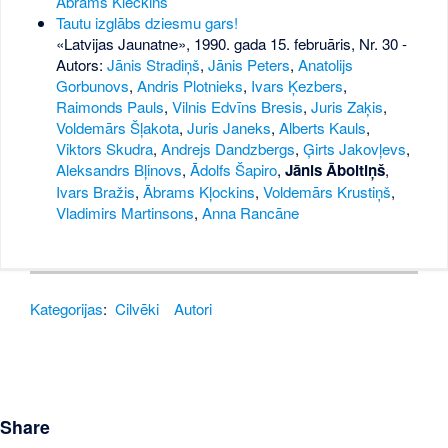
Ābrams Kleckins
Tautu izglābs dziesmu gars!
«Latvijas Jaunatne», 1990. gada 15. februāris, Nr. 30
-
Autors:
Jānis Stradiņš
,
Jānis Peters
,
Anatolijs
Gorbunovs
,
Andris Plotnieks
,
Ivars Ķezbers
,
Raimonds Pauls
,
Vilnis Edvīns Bresis
,
Juris Zaķis
,
Voldemārs Šļakota
,
Juris Janeks
,
Alberts Kauls
,
Viktors Skudra
,
Andrejs Dandzbergs
,
Ģirts Jakovļevs
,
Aleksandrs Bļinovs
,
Ādolfs Šapiro
,
Jānis Āboltiņš
,
Ivars Bražis
,
Ābrams Kļockins
,
Voldemārs Krustiņš
,
Vladimirs Martinsons
,
Anna Rancāne
Kategorijas
:
Cilvēki
Autori
Share