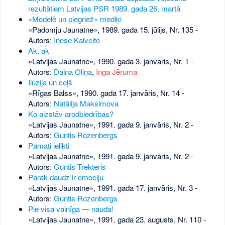
rezultātiem Latvijas PSR 1989. gada 26. martā
«Modelē un piegriež» mediķi
«Padomju Jaunatne», 1989. gada 15. jūlijs, Nr. 135
-
Autors:
Inese Kalveite
Ak, ak
«Latvijas Jaunatne», 1990. gada 3. janvāris, Nr. 1
-
Autors:
Daina Oliņa
,
Inga Jēruma
Ilūzija un ceļš
«Rīgas Balss», 1990. gada 17. janvāris, Nr. 14
-
Autors:
Natālija Maksimova
Ko aizstāv arodbiedrības?
«Latvijas Jaunatne», 1991. gada 9. janvāris, Nr. 2
-
Autors:
Guntis Rozenbergs
Pamati ielikti
«Latvijas Jaunatne», 1991. gada 9. janvāris, Nr. 2
-
Autors:
Guntis Trekteris
Pārāk daudz ir emociju
«Latvijas Jaunatne», 1991. gada 17. janvāris, Nr. 3
-
Autors:
Guntis Rozenbergs
Pie visa vainīga — nauda!
«Latvijas Jaunatne», 1991. gada 23. augusts, Nr. 110
-