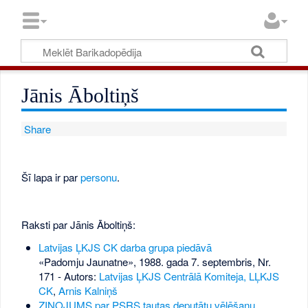
Jānis Āboltiņš
Share
Šī lapa ir par
personu
.
Raksti par Jānis Āboltiņš:
Latvijas ĻKJS CK darba grupa piedāvā
«Padomju Jaunatne», 1988. gada 7. septembris, Nr.
171
- Autors:
Latvijas ĻKJS Centrālā Komiteja, LĻKJS
CK
,
Arnis Kalniņš
ZIŅOJUMS par PSRS tautas deputātu vēlēšanu