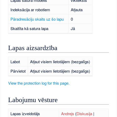
Lapas satura modelis
vikiteksts
Indeksācija ar robotiem
Atļauta
Pāradresāciju skaits uz šo lapu
0
Skaitīta kā satura lapa
Jā
Lapas aizsardzība
Labot
Atļaut visiem lietotājiem (bezgalīgs)
Pārvietot
Atļaut visiem lietotājiem (bezgalīgs)
View the protection log for this page.
Labojumu vēsture
Lapas izveidotājs
Andrejs
(
Diskusija
|