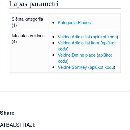
Lapas parametri
Slēpta kategorija
Kategorija:Places
(1)
Iekļautās veidnes
Veidne:Article list
(
aplūkot kodu
)
(4)
Veidne:Article list item
(
aplūkot
kodu
)
Veidne:Define place
(
aplūkot
kodu
)
Veidne:SortKey
(
aplūkot kodu
)
Share
ATBALSTĪTĀJI: