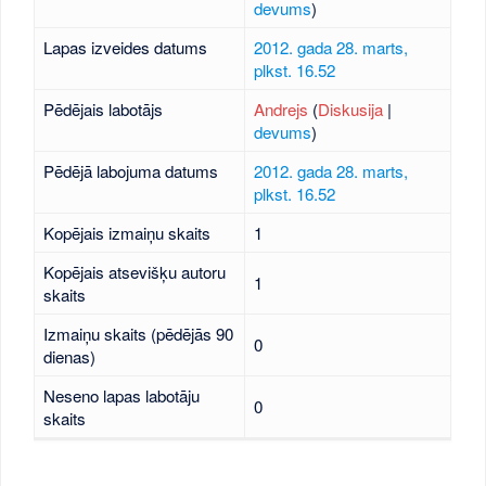
devums
)
Lapas izveides datums
2012. gada 28. marts,
plkst. 16.52
Pēdējais labotājs
Andrejs
(
Diskusija
|
devums
)
Pēdējā labojuma datums
2012. gada 28. marts,
plkst. 16.52
Kopējais izmaiņu skaits
1
Kopējais atsevišķu autoru
1
skaits
Izmaiņu skaits (pēdējās 90
0
dienas)
Neseno lapas labotāju
0
skaits