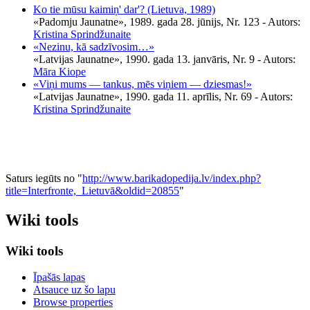
Ko tie mūsu kaimiņ' dar'? (Lietuva, 1989)
«Padomju Jaunatne», 1989. gada 28. jūnijs, Nr. 123
- Autors:
Kristina Sprindžunaite
«Nezinu, kā sadzīvosim…»
«Latvijas Jaunatne», 1990. gada 13. janvāris, Nr. 9
- Autors:
Māra Kiope
«Viņi mums — tankus, mēs viņiem — dziesmas!»
«Latvijas Jaunatne», 1990. gada 11. aprīlis, Nr. 69
- Autors:
Kristina Sprindžunaite
Saturs iegūts no "
http://www.barikadopedija.lv/index.php?
title=Interfronte,_Lietuvā&oldid=20855
"
Wiki tools
Wiki tools
Īpašās lapas
Atsauce uz šo lapu
Browse properties