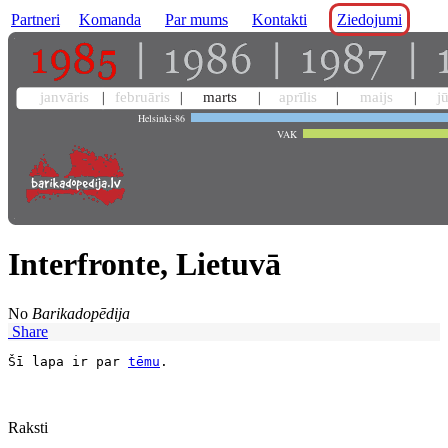
Partneri
Komanda
Par mums
Kontakti
Ziedojumi
janvāris
februāris
marts
aprīlis
maijs
j
Helsinki-86
VAK
Interfronte, Lietuvā
No
Barikadopēdija
Share
Šī lapa ir par 
tēmu
Raksti