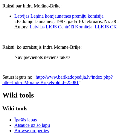
Raksti par Indra Morāne-Briķe:
Latvijas Ļeņina komjaunatnes prēmiju komisija
«Padomju Jaunatne», 1987. gada 10. februāris, Nr. 28
-
Autors:
Latvijas ĻKJS Centrālā Komiteja, LĻKJS CK
Raksti, ko uzrakstījis Indra Morāne-Briķe:
Nav pievienots neviens raksts
Saturs iegūts no "
http://www.barikadopedija.lv/index.php?
title=Indra_Morāne-Briķe&oldid=25081
"
Wiki tools
Wiki tools
Īpašās lapas
Atsauce uz šo lapu
Browse properties