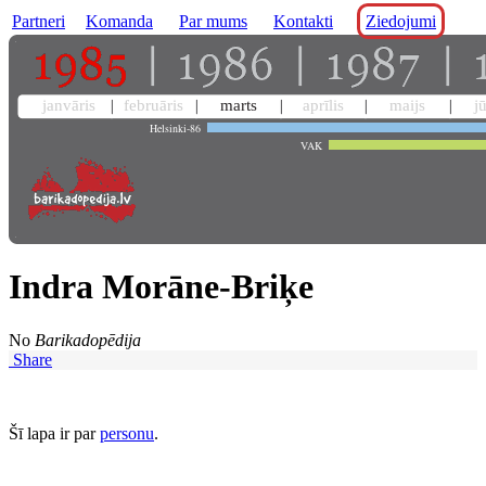
Partneri
Komanda
Par mums
Kontakti
Ziedojumi
janvāris
februāris
marts
aprīlis
maijs
j
Helsinki-86
VAK
Indra Morāne-Briķe
No
Barikadopēdija
Share
Šī lapa ir par
personu
.