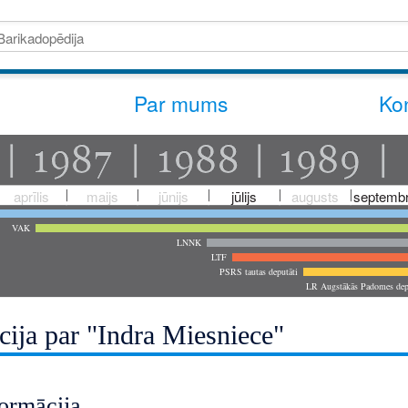
Par mums
Kon
aprīlis
maijs
jūnijs
jūlijs
augusts
septembr
VAK
LNNK
LTF
PSRS tautas deputāti
LR Augstākās Padomes dep
cija par "Indra Miesniece"
ormācija