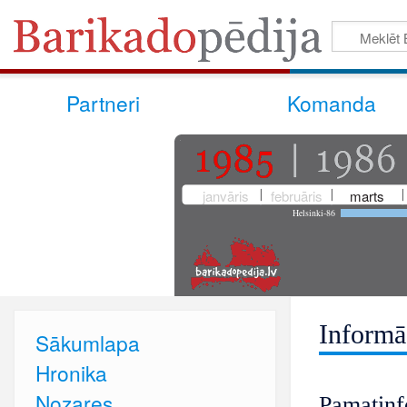
Partneri
Komanda
janvāris
februāris
marts
Helsinki-86
Informā
Sākumlapa
Hronika
Nozares
Pamatinf