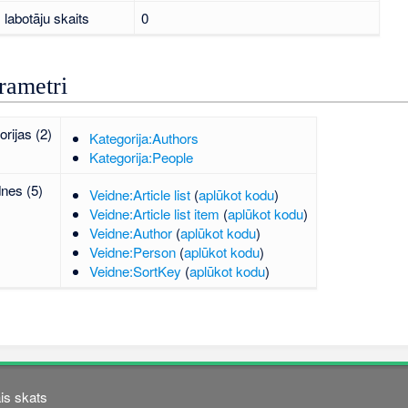
labotāju skaits
0
rametri
orijas (2)
Kategorija:Authors
Kategorija:People
dnes (5)
Veidne:Article list
(
aplūkot kodu
)
Veidne:Article list item
(
aplūkot kodu
)
Veidne:Author
(
aplūkot kodu
)
Veidne:Person
(
aplūkot kodu
)
Veidne:SortKey
(
aplūkot kodu
)
is skats