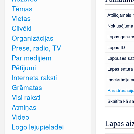
Tēmas
Attēlojamais
Vietas
Noklusējuma 
Cilvēki
Organizācijas
Lapas garums
Prese, radio, TV
Lapas ID
Par medijiem
Lappuses sat
Pētījumi
Lapas satura
Interneta raksti
Indeksācija a
Grāmatas
Pāradresāciju
Visi raksti
Skaitīta kā sa
Atmiņas
Video
Lapas ai
Logo lejupielādei