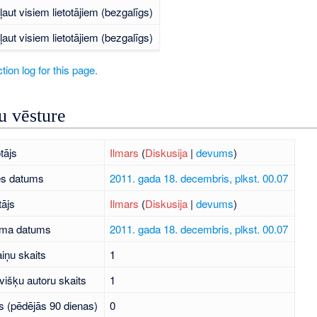
ļaut visiem lietotājiem (bezgalīgs)
ļaut visiem lietotājiem (bezgalīgs)
tion log for this page.
 vēsture
tājs
Ilmars
(
Diskusija
|
devums
)
es datums
2011. gada 18. decembris, plkst. 00.07
tājs
Ilmars
(
Diskusija
|
devums
)
uma datums
2011. gada 18. decembris, plkst. 00.07
iņu skaits
1
višķu autoru skaits
1
s (pēdējās 90 dienas)
0