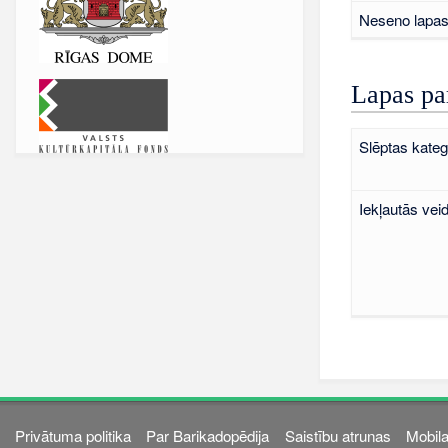
Neseno lapas 
Lapas pa
Slēptas kateg
Iekļautās vei
Privātuma politika
Par Barikadopēdija
Saistību atrunas
Mobila