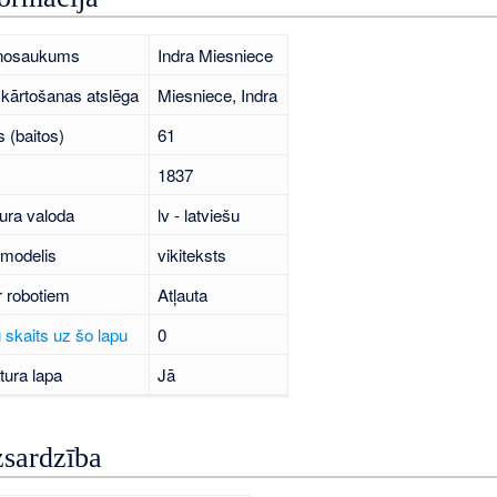
 nosaukums
Indra Miesniece
kārtošanas atslēga
Miesniece, Indra
 (baitos)
61
1837
ura valoda
lv - latviešu
 modelis
vikiteksts
r robotiem
Atļauta
 skaits uz šo lapu
0
tura lapa
Jā
zsardzība