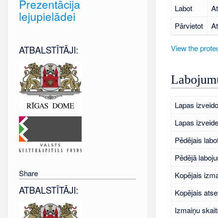
Prezentācija
Labot
At
lejupielādei
Pārvietot
At
View the protec
ATBALSTĪTĀJI:
Labojumu
Lapas izveido
Lapas izveid
Pēdējais labo
Pēdējā laboj
Share
Kopējais izma
ATBALSTĪTĀJI:
Kopējais atse
Izmaiņu skait