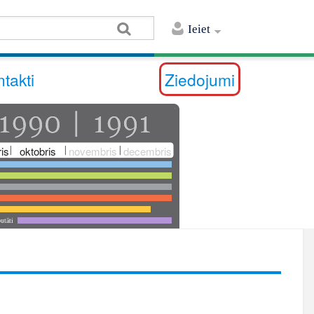
Ieiet
takti
Ziedojumi
is
oktobris
novembris
decembris
utāti