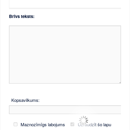
Brīvs teksts:
Kopsavilkums:
Maznozīmīgs labojums
Uzraudzīt šo lapu