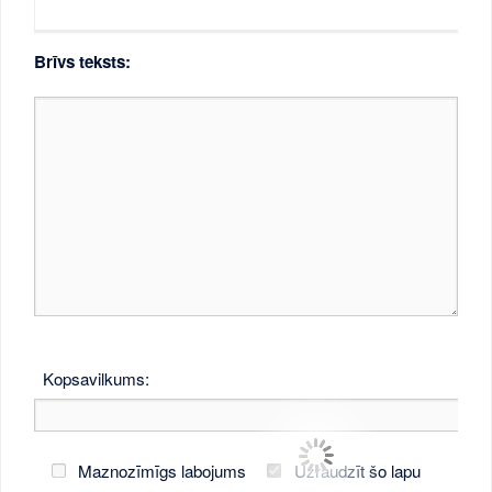
Brīvs teksts:
Kopsavilkums:
Maznozīmīgs labojums
Uzraudzīt šo lapu