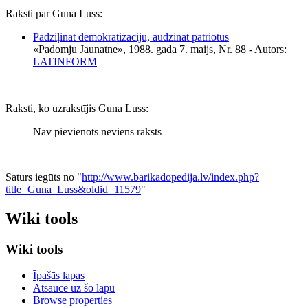
Raksti par Guna Luss:
Padziļināt demokratizāciju, audzināt patriotus
«Padomju Jaunatne», 1988. gada 7. maijs, Nr. 88
- Autors:
LATINFORM
Raksti, ko uzrakstījis Guna Luss:
Nav pievienots neviens raksts
Saturs iegūts no "
http://www.barikadopedija.lv/index.php?
title=Guna_Luss&oldid=11579
"
Wiki tools
Wiki tools
Īpašās lapas
Atsauce uz šo lapu
Browse properties