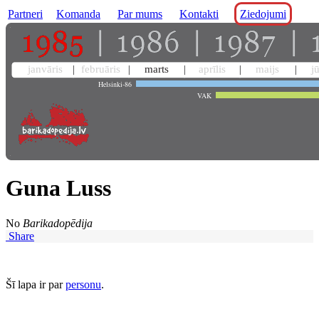
Partneri
Komanda
Par mums
Kontakti
Ziedojumi
janvāris
februāris
marts
aprīlis
maijs
j
Helsinki-86
VAK
Guna Luss
No
Barikadopēdija
Share
Šī lapa ir par
personu
.