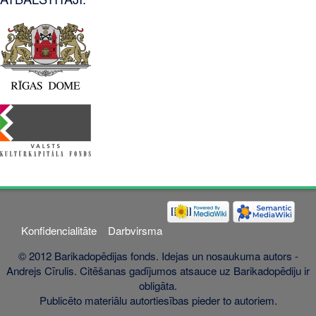
Konfidencialitāte
Darbvirsma
© 2012 Barikadopēdijas fonds. Idejas un nosaukuma autors -
Andrejs Cīrulis. Citēšanas gadījumos atsauce uz Barikadopēdiju ir
obligāta.
Publicēto materiālu autortiesības pieder to autoriem.