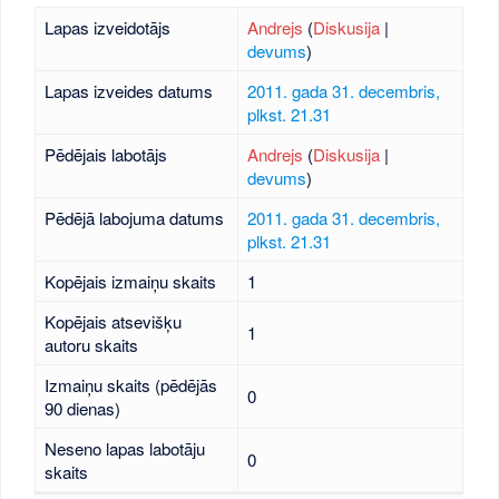
Lapas izveidotājs
Andrejs
(
Diskusija
|
devums
)
Lapas izveides datums
2011. gada 31. decembris,
plkst. 21.31
Pēdējais labotājs
Andrejs
(
Diskusija
|
devums
)
Pēdējā labojuma datums
2011. gada 31. decembris,
plkst. 21.31
Kopējais izmaiņu skaits
1
Kopējais atsevišķu
1
autoru skaits
Izmaiņu skaits (pēdējās
0
90 dienas)
Neseno lapas labotāju
0
skaits