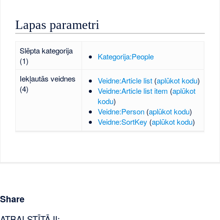
Lapas parametri
Slēpta kategorija
Kategorija:People
(1)
Iekļautās veidnes
Veidne:Article list
(
aplūkot kodu
)
(4)
Veidne:Article list item
(
aplūkot
kodu
)
Veidne:Person
(
aplūkot kodu
)
Veidne:SortKey
(
aplūkot kodu
)
Share
ATBALSTĪTĀJI: