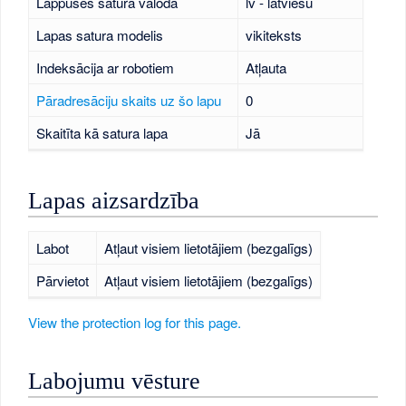
Lappuses satura valoda
lv - latviešu
Lapas satura modelis
vikiteksts
Indeksācija ar robotiem
Atļauta
Pāradresāciju skaits uz šo lapu
0
Skaitīta kā satura lapa
Jā
Lapas aizsardzība
Labot
Atļaut visiem lietotājiem (bezgalīgs)
Pārvietot
Atļaut visiem lietotājiem (bezgalīgs)
View the protection log for this page.
Labojumu vēsture