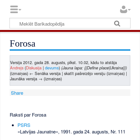
Forosa
Versija 2012. gada 28. augusts, plkst. 10.02, kādu to atstāja
Andrejs
(
Diskusija
|
devums
)
(Jauna lapa: {{Define place|Ukraina}})
(izmaiņas) ← Senāka versija | skatīt pašreizējo versiju (izmaiņas) |
Jaunāka versija → (izmaiņas)
Share
Raksti par Forosa
PSRS
«Latvijas Jaunatne», 1991. gada 24. augusts, Nr. 111