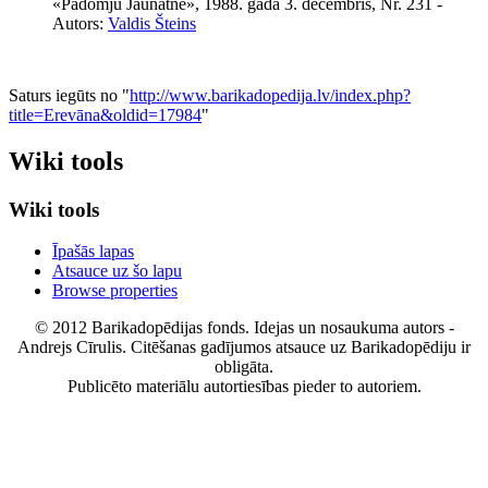
«Padomju Jaunatne», 1988. gada 3. decembris, Nr. 231
-
Autors:
Valdis Šteins
Saturs iegūts no "
http://www.barikadopedija.lv/index.php?
title=Erevāna&oldid=17984
"
Wiki tools
Wiki tools
Īpašās lapas
Atsauce uz šo lapu
Browse properties
© 2012 Barikadopēdijas fonds. Idejas un nosaukuma autors -
Andrejs Cīrulis. Citēšanas gadījumos atsauce uz Barikadopēdiju ir
obligāta.
Publicēto materiālu autortiesības pieder to autoriem.