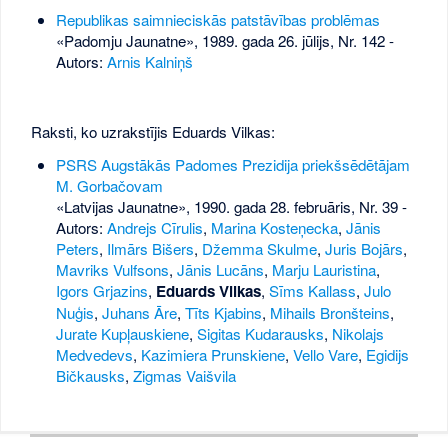
Republikas saimnieciskās patstāvības problēmas
«Padomju Jaunatne», 1989. gada 26. jūlijs, Nr. 142
-
Autors:
Arnis Kalniņš
Raksti, ko uzrakstījis Eduards Vilkas:
PSRS Augstākās Padomes Prezidija priekšsēdētājam
M. Gorbačovam
«Latvijas Jaunatne», 1990. gada 28. februāris, Nr. 39
-
Autors:
Andrejs Cīrulis
,
Marina Kosteņecka
,
Jānis
Peters
,
Ilmārs Bišers
,
Džemma Skulme
,
Juris Bojārs
,
Mavriks Vulfsons
,
Jānis Lucāns
,
Marju Lauristina
,
Igors Grjazins
,
Eduards Vilkas
,
Sīms Kallass
,
Julo
Nuģis
,
Juhans Āre
,
Tīts Kjabins
,
Mihails Bronšteins
,
Jurate Kupļauskiene
,
Sigitas Kudarausks
,
Nikolajs
Medvedevs
,
Kazimiera Prunskiene
,
Vello Vare
,
Egidijs
Bičkausks
,
Zigmas Vaišvila