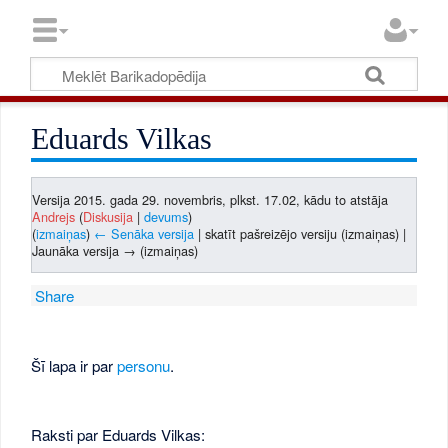
Eduards Vilkas
Versija 2015. gada 29. novembris, plkst. 17.02, kādu to atstāja
Andrejs
(
Diskusija
|
devums
)
(
izmaiņas
)
← Senāka versija
| skatīt pašreizējo versiju (izmaiņas) |
Jaunāka versija → (izmaiņas)
Share
Šī lapa ir par
personu
.
Raksti par Eduards Vilkas: