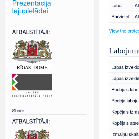
Prezentācija
Labot
At
lejupielādei
Pārvietot
At
View the protec
ATBALSTĪTĀJI:
Labojumu
Lapas izveido
Lapas izveid
Pēdējais labo
Pēdējā laboj
Share
Kopējais izma
ATBALSTĪTĀJI:
Kopējais atse
Izmaiņu skait