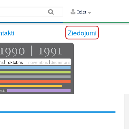
Ieiet
takti
Ziedojumi
is
oktobris
novembris
decembris
utāti