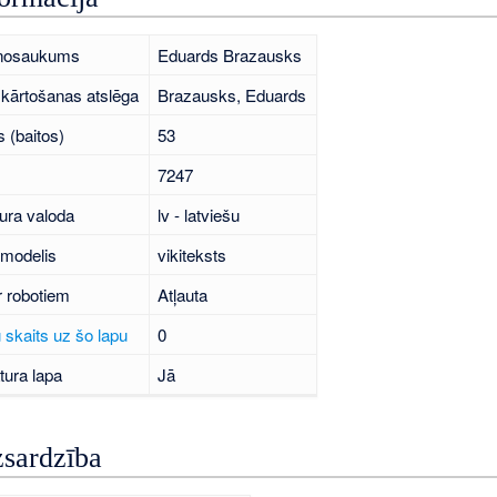
 nosaukums
Eduards Brazausks
kārtošanas atslēga
Brazausks, Eduards
 (baitos)
53
7247
ura valoda
lv - latviešu
 modelis
vikiteksts
r robotiem
Atļauta
 skaits uz šo lapu
0
tura lapa
Jā
zsardzība