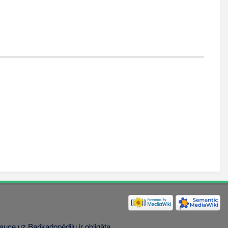
uce uz Barikadopēdiju ir obligāta.