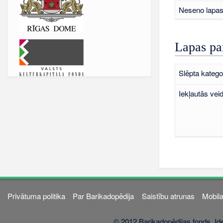
Neseno lapas 
Lapas pa
Slēpta kategor
Iekļautās vei
Privātuma politika
Par Barikadopēdija
Saistību atrunas
Mobila
© 2012 Barikadopēdijas fonds. Ide