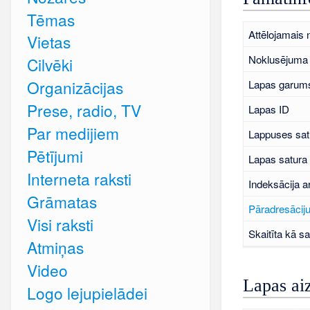
Tēmas
Attēlojamais
Vietas
Noklusējuma 
Cilvēki
Organizācijas
Lapas garums
Prese, radio, TV
Lapas ID
Par medijiem
Lappuses sat
Pētījumi
Lapas satura
Interneta raksti
Indeksācija a
Grāmatas
Pāradresāciju
Visi raksti
Skaitīta kā sa
Atmiņas
Video
Lapas ai
Logo lejupielādei