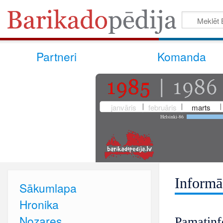
Partneri
Komanda
janvāris
februāris
marts
Helsinki-86
Informā
Sākumlapa
Hronika
Nozares
Pamatinf