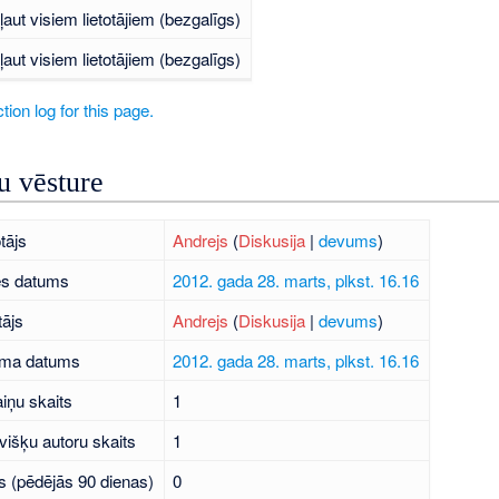
ļaut visiem lietotājiem (bezgalīgs)
ļaut visiem lietotājiem (bezgalīgs)
tion log for this page.
 vēsture
tājs
Andrejs
(
Diskusija
|
devums
)
es datums
2012. gada 28. marts, plkst. 16.16
tājs
Andrejs
(
Diskusija
|
devums
)
uma datums
2012. gada 28. marts, plkst. 16.16
iņu skaits
1
višķu autoru skaits
1
s (pēdējās 90 dienas)
0