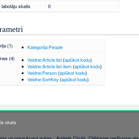
labotāju skaits
0
rametri
ija (1)
Kategorija:People
dnes (4)
Veidne:Article list
(
aplūkot kodu
)
Veidne:Article list item
(
aplūkot kodu
)
Veidne:Person
(
aplūkot kodu
)
Veidne:SortKey
(
aplūkot kodu
)
is skats
jas un nosaukuma autors - Andrejs Cīrulis. Citēšanas gadījumos atsa