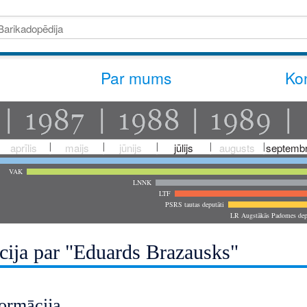
Par mums
Kon
aprīlis
maijs
jūnijs
jūlijs
augusts
septembr
VAK
LNNK
LTF
PSRS tautas deputāti
LR Augstākās Padomes dep
cija par "Eduards Brazausks"
ormācija