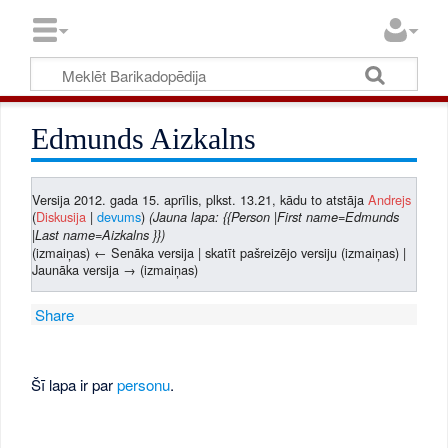
Edmunds Aizkalns
Versija 2012. gada 15. aprīlis, plkst. 13.21, kādu to atstāja
Andrejs
(
Diskusija
|
devums
)
(Jauna lapa: {{Person |First name=Edmunds
|Last name=Aizkalns }})
(izmaiņas) ← Senāka versija | skatīt pašreizējo versiju (izmaiņas) |
Jaunāka versija → (izmaiņas)
Share
Šī lapa ir par
personu
.