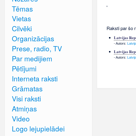
Tēmas
'
Vietas
Cilvēki
Raksti par šo 
Organizācijas
Latvijas Rep
- Autors:
Latvi
Prese, radio, TV
Latvijas Rep
Par medijiem
- Autors:
Latvi
Pētījumi
Interneta raksti
Grāmatas
Visi raksti
Atmiņas
Video
Logo lejupielādei