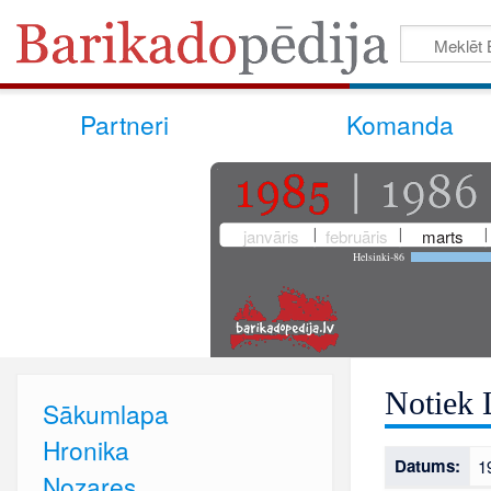
Partneri
Komanda
janvāris
februāris
marts
Helsinki-86
Notiek 
Sākumlapa
Hronika
Datums:
1
Nozares