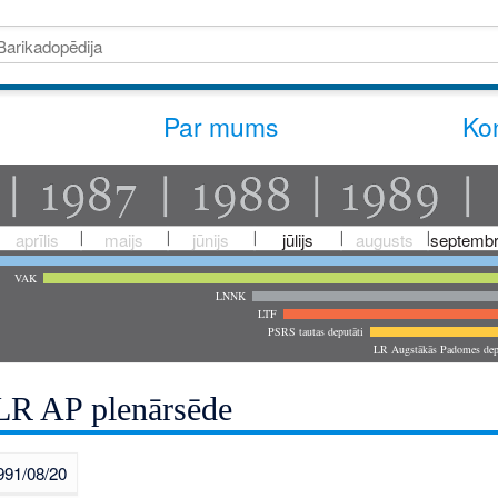
Par mums
Kon
aprīlis
maijs
jūnijs
jūlijs
augusts
septembr
VAK
LNNK
LTF
PSRS tautas deputāti
LR Augstākās Padomes dep
LR AP plenārsēde
991/08/20