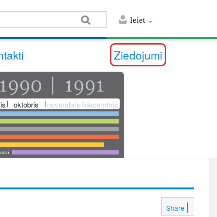
Ieiet
takti
Ziedojumi
is
oktobris
novembris
decembris
utāti
Share