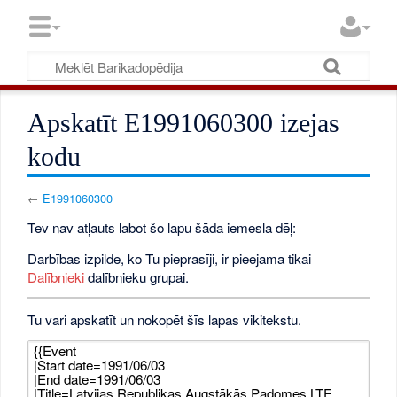
Apskatīt E1991060300 izejas
kodu
←
E1991060300
Tev nav atļauts labot šo lapu šāda iemesla dēļ:
Darbības izpilde, ko Tu pieprasīji, ir pieejama tikai
Dalībnieki
dalībnieku grupai.
Tu vari apskatīt un nokopēt šīs lapas vikitekstu.