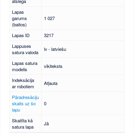
atslēga
Lapas
garums
1 027
(baitos)
Lapas ID
3217
Lappuses
lv - latviešu
satura valoda
Lapas satura
vikiteksts
modelis
Indeksācija
Atļauta
ar robotiem
Pāradresāciju
skaits uz šo
0
lapu
Skaitīta kā
Jā
satura lapa