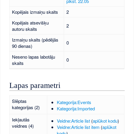
plkst. 22.05
Kopējais izmaiņu skaits
2
Kopējais atsevišķu
2
autoru skaits
Izmaiņu skaits (pēdējās
0
90 dienas)
Neseno lapas labotāju
0
skaits
Lapas parametri
Slēptas
Kategorija:Events
kategorijas (2)
Kategorija:Imported
Iekļautās
Veidne:Article list
(
aplūkot kodu
)
veidnes (4)
Veidne:Article list item
(
aplūkot
kodu
)