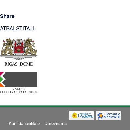
Share
ATBALSTĪTĀJI:
Konfidencialitāte
Darbvirsma