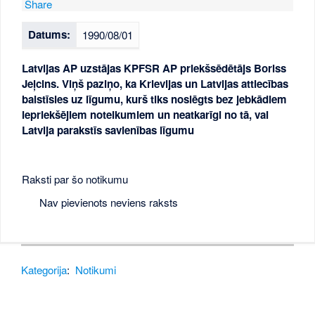
Share
Datums:
1990/08/01
Latvijas AP uzstājas KPFSR AP priekšsēdētājs Boriss
Jeļcins. Viņš paziņo, ka Krievijas un Latvijas attiecības
balstīsies uz līgumu, kurš tiks noslēgts bez jebkādiem
iepriekšējiem noteikumiem un neatkarīgi no tā, vai
Latvija parakstīs savienības līgumu
Raksti par šo notikumu
Nav pievienots neviens raksts
Kategorija
:
Notikumi