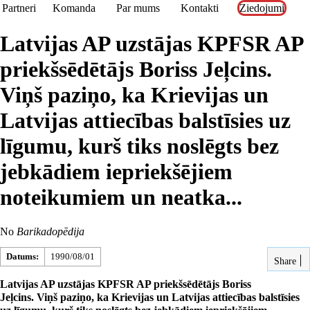
Partneri
Komanda
Par mums
Kontakti
Ziedojumi
Latvijas AP uzstājas KPFSR AP
priekšsēdētājs Boriss Jeļcins.
Viņš paziņo, ka Krievijas un
Latvijas attiecības balstīsies uz
līgumu, kurš tiks noslēgts bez
jebkādiem iepriekšējiem
noteikumiem un neatka...
No
Barikadopēdija
Datums:
1990/08/01
Share
Latvijas AP uzstājas KPFSR AP priekšsēdētājs Boriss
Jeļcins. Viņš paziņo, ka Krievijas un Latvijas attiecības balstīsies