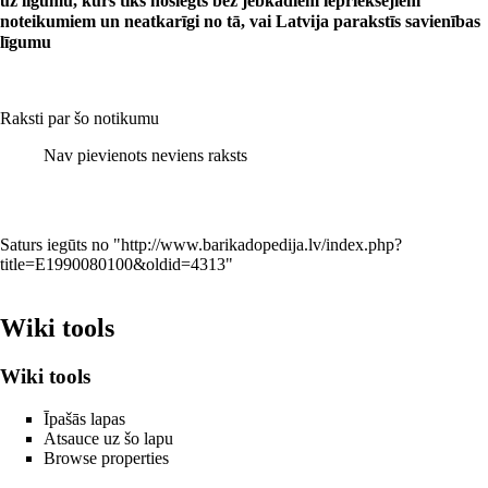
uz līgumu, kurš tiks noslēgts bez jebkādiem iepriekšējiem
noteikumiem un neatkarīgi no tā, vai Latvija parakstīs savienības
līgumu
Raksti par šo notikumu
Nav pievienots neviens raksts
Saturs iegūts no "
http://www.barikadopedija.lv/index.php?
title=E1990080100&oldid=4313
"
Wiki tools
Wiki tools
Īpašās lapas
Atsauce uz šo lapu
Browse properties