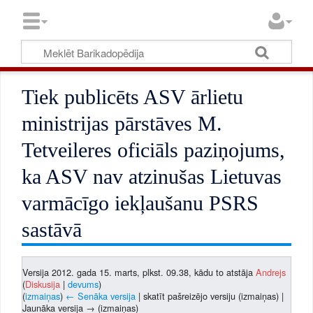
Tiek publicēts ASV ārlietu
ministrijas pārstāves M.
Tetveileres oficiāls paziņojums,
ka ASV nav atzinušas Lietuvas
varmācīgo iekļaušanu PSRS
sastāvā
Versija 2012. gada 15. marts, plkst. 09.38, kādu to atstāja
Andrejs
(
Diskusija
|
devums
)
(
izmaiņas
)
← Senāka versija
| skatīt pašreizējo versiju (izmaiņas) |
Jaunāka versija → (izmaiņas)