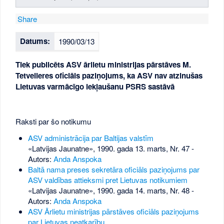
Share
Datums:
1990/03/13
Tiek publicēts ASV ārlietu ministrijas pārstāves M.
Tetveileres oficiāls paziņojums, ka ASV nav atzinušas
Lietuvas varmācīgo iekļaušanu PSRS sastāvā
Raksti par šo notikumu
ASV administrācija par Baltijas valstīm
«Latvijas Jaunatne», 1990. gada 13. marts, Nr. 47
-
Autors:
Anda Anspoka
Baltā nama preses sekretāra oficiāls paziņojums par
ASV valdības attieksmi pret Lietuvas notikumiem
«Latvijas Jaunatne», 1990. gada 14. marts, Nr. 48
-
Autors:
Anda Anspoka
ASV Ārlietu ministrijas pārstāves oficiāls paziņojums
par Lietuvas neatkarību