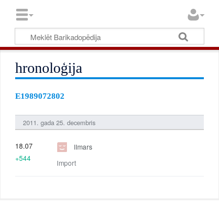
hronoloģija
E1989072802
2011. gada 25. decembris
18.07
Ilmars
+544
Import