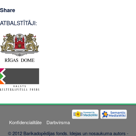
Share
ATBALSTĪTĀJI:
Konfidencialitāte
Darbvirsma
© 2012 Barikadopēdijas fonds. Idejas un nosaukuma autors -